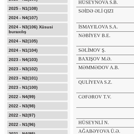
HÜSEYNOVA S.B.
2025 - N1(108)
SƏİDƏ ƏLİ QIZI
2024 - N4(107)
İSMAYILOVA S.A.
2024 - N3(106) Xüsusi
buraxılış
NƏBİYEV B.E.
2024 - N2(105)
SƏLİMOV Ş.
2024 - N1(104)
BAXIŞOV M.Ə.
2023 - N4(103)
MƏMMƏDOV A.B.
2023 - N3(102)
2023 - N2(101)
QULİYEVA S.Z.
2023 - N1(100)
2022 - N4(99)
CƏFƏROV T.V.
2022 - N3(98)
QƏDİM DÖV
2022 - N2(97)
HÜSEYNLİ N.
2022 - N1(96)
AĞABƏYOVA Ü.Ə.
2021 - N4(95)