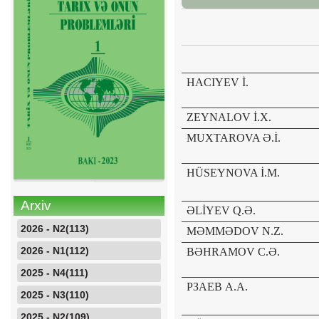
QARABAĞ A
HACIYEV İ.
ZEYNALOV İ.X.
MUXTAROVA Ə.İ.
HÜSEYNOVA İ.M.
Arxiv
ƏLİYEV Q.Ə.
2026 - N2(113)
MƏMMƏDOV N.Z.
2026 - N1(112)
BƏHRAMOV C.Ə.
2025 - N4(111)
РЗАЕВ
A.
А
.
2025 - N3(110)
2025 - N2(109)