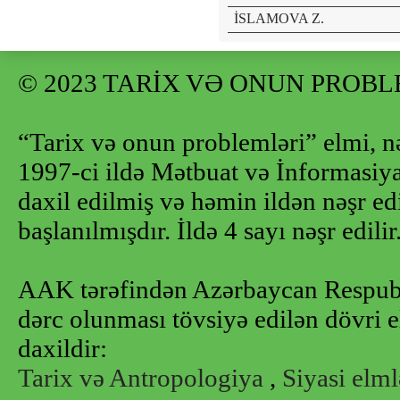
İSLAMOVA Z.
© 2023 TARİX VƏ ONUN PROB
“Tarix və onun problemləri” elmi, n
1997-ci ildə Mətbuat və İnformasiya 
daxil edilmiş və həmin ildən nəşr e
başlanılmışdır. İldə 4 sayı nəşr edilir
AAK tərəfindən Azərbaycan Respubl
dərc olunması tövsiyə edilən dövri e
daxildir:
Tarix və Antropologiya
,
Siyasi elml