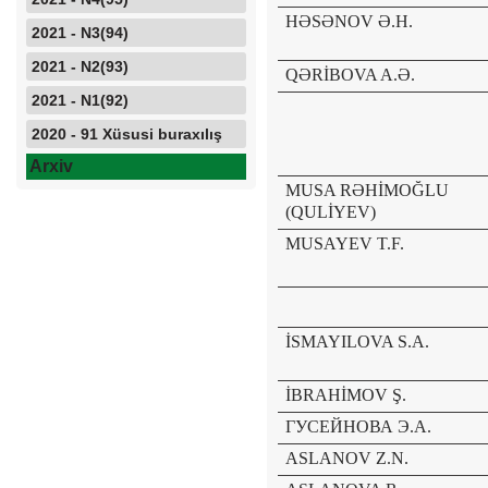
HƏSƏNOV Ə.H.
2021 - N3(94)
2021 - N2(93)
QƏRİBOVA A.Ə.
2021 - N1(92)
2020 - 91 Xüsusi buraxılış
YENİ 
Arxiv
MUSA RƏHİMOĞLU
(QULİYEV)
MUSAYEV T.F.
MÜA
İSMAYILOVA S.A.
İBRAHİMOV Ş.
ГУСЕЙНОВА Э.
A.
ASLANOV Z.N.