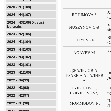
2025 - N1(108)
XI
2024 - N4(107)
RƏHİMOVA S.
(Q
2024 - N3(106) Xüsusi
XI
buraxılış
HÜSEYNOV C.Ə.
si
2024 - N2(105)
Bi
ƏLİYEVA N.
2024 - N1(104)
Qa
2023 - N4(103)
Su
AĞAYEV M.
mü
2023 - N3(102)
2023 - N2(101)
ДЖАЛИЛОВ А.,
2023 - N1(100)
В
РЗАЕВ А.А., АЛИЕВ
Д
2022 - N4(99)
А.
2022 - N3(98)
CƏFƏROV T.,
Er
CƏFƏROVA Ş.Ş.
üç
2022 - N2(97)
He
2022 - N1(96)
MƏMMƏDOV N.
(1
2021 - N4(95)