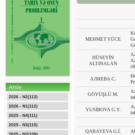
Ku
MEHMET YÜCE
Ge
Ge
Az
HÜSEYİN
Az
ALTINALAN
Əl
Н
АЛИЕВА С.
Р
Arxiv
Az
GÖYÜŞLÜ M.
2026 - N2(113)
in
2026 - N1(112)
Az
YUSİBOVA G.Y.
təh
2025 - N4(111)
2025 - N3(110)
QARAYEVA G.İ.
Ab
2025 - N2(109)