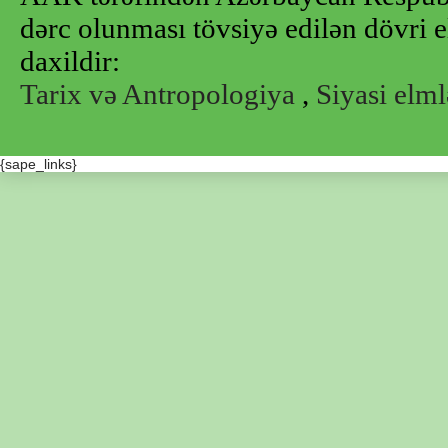
dərc olunması tövsiyə edilən dövri e
daxildir:
Tarix və Antropologiya
,
Siyasi elml
{sape_links}