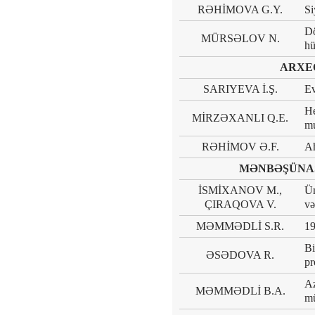
RƏHİMOVA G.Y.
Si
Dö
MÜRSƏLOV N.
hü
ARXE
SARIYEVA İ.Ş.
Ev
He
MİRZƏXANLI Q.E.
m
RƏHİMOV Ə.F.
Ah
MƏNBƏŞÜNAS
İSMİXANOV M.,
Üm
ÇIRAQOVA V.
və
MƏMMƏDLİ S.R.
19
Bi
ƏSƏDOVA R.
pr
Az
MƏMMƏDLİ B.A.
mü