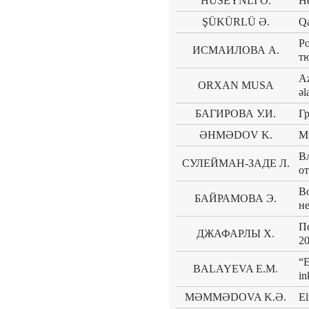
HÜSEYNLİ O.
He
ŞÜKÜRLÜ Ə.
Qa
Р
ИСМАИЛОВА А.
т
Az
ORXAN MUSA
əl
БАГИРОВА У.И.
Г
ƏHMƏDOV K.
Mü
В
СУЛЕЙМАН-ЗАДЕ Л.
о
В
БАЙРАМОВА Э.
н
П
ДЖАФАРЛЫ Х.
20
“E
BALAYEVA E.M.
in
MƏMMƏDOVA K.Ə.
El