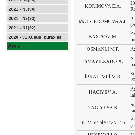
He
KƏRİMOVA E.A.
Re
2021 - N3(94)
XX
2021 - N2(93)
MƏHƏRRƏMOVA A.F.
(A
2021 - N1(92)
Av
BAXIŞOV M.
2020 - 91 Xüsusi buraxılış
pr
Arxiv
OSMANLI M.P.
Az
XX
İSMAYILZADƏ X.
nə
Su
İBRAHİMLİ M.B.
20
Az
HACIYEV A.
in
Si
NAĞIYEVA R.
ki
Az
ƏLİVƏRDİYEVA T.Ə.
çe