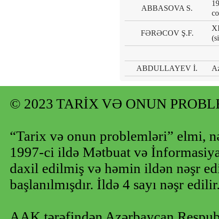
19
ABBASOVA S.
co
XI
FƏRƏCOV Ş.F.
(s
ABDULLAYEV İ.
Az
© 2023 TARİX VƏ ONUN PROB
“Tarix və onun problemləri” elmi, n
1997-ci ildə Mətbuat və İnformasiya 
daxil edilmiş və həmin ildən nəşr e
başlanılmışdır. İldə 4 sayı nəşr edilir
AAK tərəfindən Azərbaycan Respubl