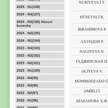
NURİYEVA İ.T.
2025 - N1(108)
2024 - N4(107)
HÜSEYNLİ R.
2024 - N3(106) Xüsusi
buraxılış
İBRAHİMOVA P.
2024 - N2(105)
2024 - N1(104)
АХУНДОВ Р.
2023 - N4(103)
NAGIYEVA N.
2023 - N3(102)
ГАДЖИНСКАЯ Н.
2023 - N2(101)
2023 - N1(100)
ƏLİYEVA V.
2022 - N4(99)
MƏMMƏDZADƏ Ü
2022 - N3(98)
ƏMİRLİ İ.
2022 - N2(97)
2022 - N1(96)
ШАБАНОВА Х.Ф.
2021 - N4(95)