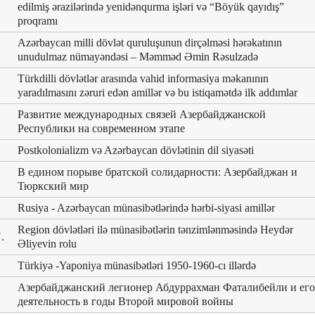
edilmiş ərazilərində yenidənqurma işləri və “Böyük qayıdış”
proqramı
Azərbaycan milli dövlət quruluşunun dirçəlməsi hərəkatının
unudulmaz nümayəndəsi – Məmməd Əmin Rəsulzadə
Türkdilli dövlətlər arasında vahid informasiya məkanının
yaradılmasını zəruri edən amillər və bu istiqamətdə ilk addımlar
Развитие международных связей Азербайджанской
Республики на современном этапе
Postkolonializm və Azərbaycan dövlətinin dil siyasəti
В едином порыве братской солидарности: Азербайджан и
Тюркский мир
Rusiya - Azərbaycan münasibətlərində hərbi-siyasi amillər
Region dövlətləri ilə münasibətlərin tənzimlənməsində Heydər
.
Əliyevin rolu
Türkiyə -Yaponiya münasibətləri 1950-1960-cı illərdə
Азербайджанский легионер Абдуррахман Фаталибейли и его
деятельность в годы Второй мировой войны