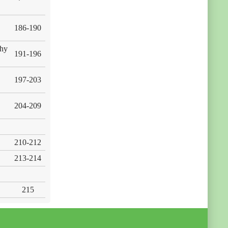
186-190
phy
191-196
197-203
204-209
210-212
213-214
215