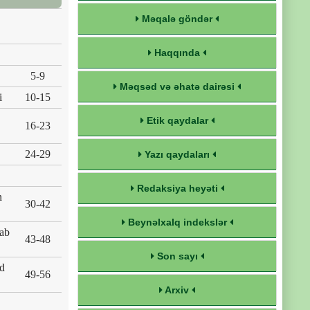
Məqalə göndər
Haqqında
5-9
Məqsəd və əhatə dairəsi
i
10-15
Etik qaydalar
16-23
24-29
Yazı qaydaları
Redaksiya heyəti
n
30-42
Beynəlxalq indekslər
hab
43-48
Son sayı
əd
49-56
Arxiv