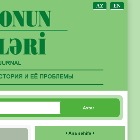
AZ
EN
Axtar
Ana səhifə