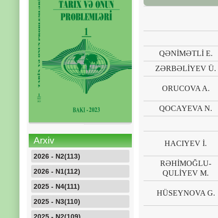
QƏNİMƏTLİ E.
ZƏRBƏLİYEV Ü.
ORUCOVA A.
QOCAYEVA N.
Arxiv
HACIYEV İ.
2026 - N2(113)
RƏHİMOĞLU-
2026 - N1(112)
QULİYEV M.
2025 - N4(111)
HÜSEYNOVA G.
2025 - N3(110)
2025 - N2(109)