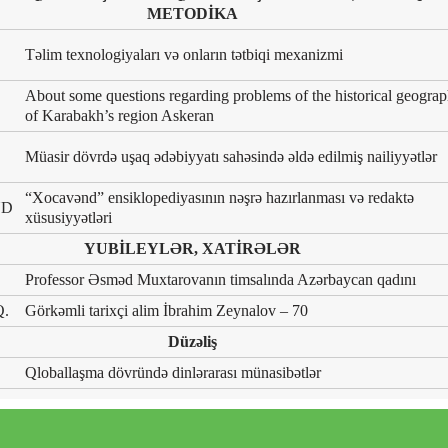
METODİKA
Təlim texnologiyaları və onların tətbiqi mexanizmi
About some questions regarding problems of the historical geogra
of Karabakh’s region Askeran
Müasir dövrdə uşaq ədəbiyyatı sahəsində əldə edilmiş nailiyyətlər
“Xocavənd” ensiklopediyasının nəşrə hazırlanması və redaktə
UD
xüsusiyyətləri
YUBİLEYLƏR, XATİRƏLƏR
Professor Əsməd Muxtarovanın timsalında Azərbaycan qadını
.
Görkəmli tarixçi alim İbrahim Zeynalov – 70
Düzəliş
Qloballaşma dövründə dinlərarası münasibətlər