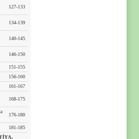
127-133
134-139
140-145
146-150
151-155
156-160
161-167
168-175
və
176-180
181-185
FİYA,