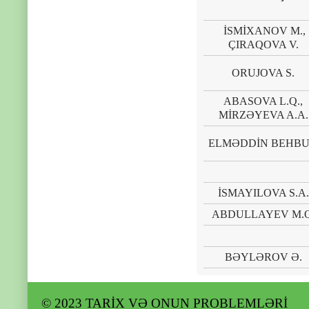
İSMİXANOV M.,
ÇIRAQOVA V.
ORUJOVA S.
ABASOVA L.Q.,
MİRZƏYEVA A.A.
ELMƏDDİN BEHB
İSMAYILOVA S.A.
ABDULLAYEV M.Q
BƏYLƏROV Ə.
© 2023 TARİX VƏ ONUN PROBLEMLƏRİ