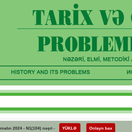
rnalın 2024 - N1(104) nəşri -
YÜKLƏ
Onlayn bax