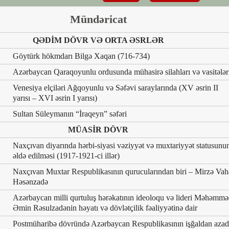
Mündəricat
QƏDİM DÖVR VƏ ORTA ƏSRLƏR
Göytürk hökmdarı Bilgə Xaqan (716-734)
Azərbaycan Qaraqoyunlu ordusunda mühasirə silahları və vasitələr
Venesiya elçiləri Ağqoyunlu və Səfəvi saraylarında (XV əsrin II
yarısı – XVI əsrin I yarısı)
Sultan Süleymanın “İraqeyn” səfəri
MÜASİR DÖVR
Naxçıvan diyarında hərbi-siyasi vəziyyət və muxtariyyət statusunu
əldə edilməsi (1917-1921-ci illər)
Naxçıvan Muxtar Respublikasının qurucularından biri – Mirzə Va
Həsənzadə
Azərbaycan milli qurtuluş hərəkatının ideoloqu və lideri Məhəmm
Əmin Rəsulzadənin həyatı və dövlətçilik fəaliyyətinə dair
Postmüharibə dövründə Azərbaycan Respublikasının işğaldan azad