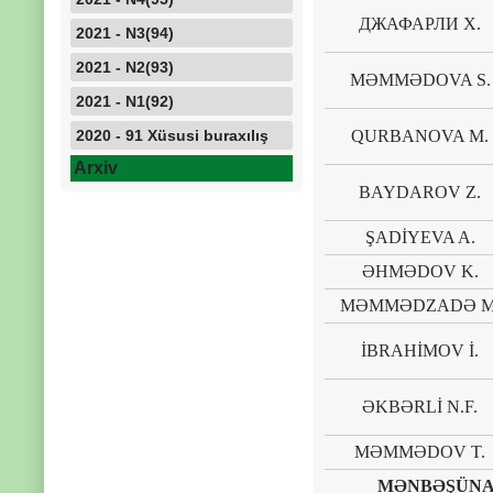
ДЖАФАРЛИ Х.
2021 - N3(94)
2021 - N2(93)
MƏMMƏDOVA S.
2021 - N1(92)
2020 - 91 Xüsusi buraxılış
QURBANOVA M.
Arxiv
BAYDAROV Z.
ŞADİYEVA A.
ƏHMƏDOV K.
MƏMMƏDZADƏ M
İBRAHİMOV İ.
ƏKBƏRLİ N.F.
MƏMMƏDOV T.
MƏNBƏŞÜNAS