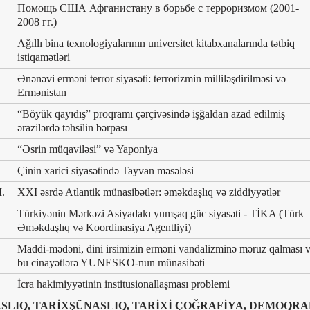
Помощь США Афганистану в борьбе с терроризмом (2001-
2008 гг.)
Ağıllı bina texnologiyalarının universitet kitabxanalarında tətbiq
istiqamətləri
Ənənəvi erməni terror siyasəti: terrorizmin milliləşdirilməsi və
Ermənistan
“Böyük qayıdış” proqramı çərçivəsində işğaldan azad edilmiş
ərazilərdə təhsilin bərpası
“Əsrin müqaviləsi” və Yaponiya
Çinin xarici siyasətində Tayvan məsələsi
.
XXI əsrdə Atlantik münasibətlər: əməkdaşlıq və ziddiyyətlər
Türkiyənin Mərkəzi Asiyadakı yumşaq güc siyasəti - TİKA (Türk
Əməkdaşlıq və Koordinasiya Agentliyi)
Maddi-mədəni, dini irsimizin erməni vandalizminə məruz qalması 
bu cinayətlərə YUNESKO-nun münasibəti
İcra hakimiyyətinin institusionallaşması problemi
LIQ, TARİXŞÜNASLIQ, TARİXİ ÇOĞRAFİYA, DEMOQRA