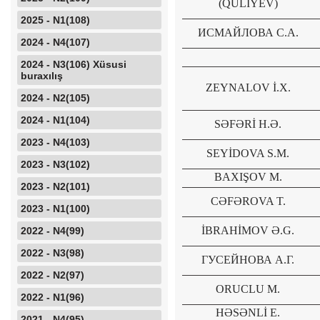
(QULİYEV)
2025 - N1(108)
ИСМАЙЛОВА С.А.
2024 - N4(107)
2024 - N3(106) Xüsusi
buraxılış
ZEYNALOV İ.X.
2024 - N2(105)
2024 - N1(104)
SƏFƏRİ H.Ə.
2023 - N4(103)
SEYİDOVA S.M.
2023 - N3(102)
BAXIŞOV M.
2023 - N2(101)
CƏFƏROVA T.
2023 - N1(100)
İBRAHİMOV Ə.G.
2022 - N4(99)
2022 - N3(98)
ГУСЕЙНОВА А.Г.
2022 - N2(97)
ORUCLU M.
2022 - N1(96)
HƏSƏNLİ E.
2021 - N4(95)