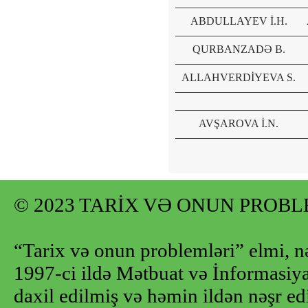
ABDULLAYEV İ.H.
QURBANZADƏ B.
ALLAHVERDİYEVA S.
AVŞAROVA İ.N.
© 2023 TARİX VƏ ONUN PROB
“Tarix və onun problemləri” elmi, n
1997-ci ildə Mətbuat və İnformasiya 
daxil edilmiş və həmin ildən nəşr e