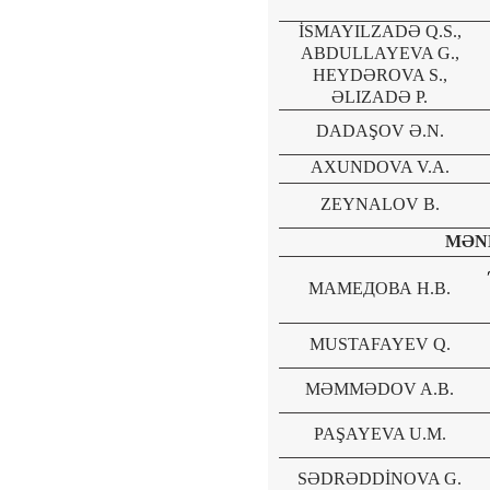
İSMAYILZADƏ Q.S.,
ABDULLAYEVA G.,
HEYDƏROVA S.,
ƏLIZADƏ P.
DADAŞOV Ə.N.
AXUNDOVA V.A.
ZEYNALOV B.
M
Ə
N
МАМЕДОВА Н.В.
MUSTAFAYEV Q.
MƏMMƏDOV A.B.
PAŞAYEVA U.M.
SƏDRƏDDİNOVA G.