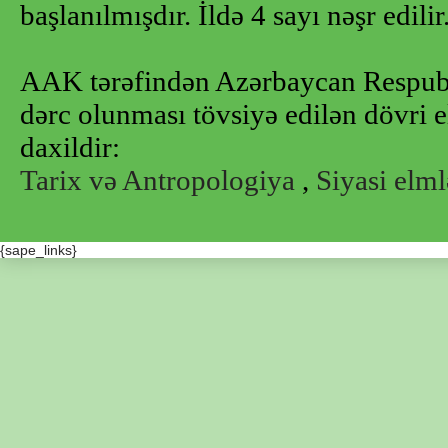
başlanılmışdır. İldə 4 sayı nəşr edilir
AAK tərəfindən Azərbaycan Respubl
dərc olunması tövsiyə edilən dövri e
daxildir:
Tarix və Antropologiya
,
Siyasi elml
{sape_links}