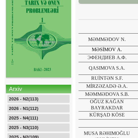
MƏMMƏDOV N.
MƏS
İ
MOV
A.
ЭФЕНДИЕВ А.Ф.
QASIMOVA S.A.
RUİNTƏN S.F.
MİRZƏZADƏ Ə.A.
Arxiv
MƏMMƏDOVA S.B.
2026 - N2(113)
OĞUZ KAĞAN
BAYRAKDAR
2026 - N1(112)
KÜRŞAD KÖSE
2025 - N4(111)
2025 - N3(110)
MUSA RƏHIMOĞLU
2025 - N2(109)