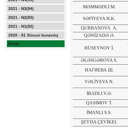
MƏMMƏDLİ M.
2021 - N3(94)
2021 - N2(93)
SƏFİYEVA H.K.
2021 - N1(92)
QURBANOVA
A
.
2020 - 91 Xüsusi buraxılış
QƏNİZADƏ Ə.
Arxiv
HÜSEYNOV İ.
ƏLƏSGƏROVA S.
НАГИЕВА Ш.
VƏLİYEVA N.
İBADLI V.Ə.
QASIMOV T.
İMANLI S.S.
ŞEYDA ÇEVİKEL