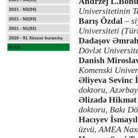
Andrzej L.Bonu
Universitetinin T
2021 - N3(94)
Barış Özdal
–
si
2021 - N2(93)
2021 - N1(92)
Universiteti (Tür
2020 - 91 Xüsusi buraxılış
Dadaşov Əmrah
Arxiv
Dövlət Universite
Danish Mirosla
Komenski Univers
Əliyeva Sevinc İ
doktoru,
Azərbay
Əlizadə Hikmət
doktoru,
Bakı Döv
Hacıyev İsmayı
üzvü,
AMEA Naxç