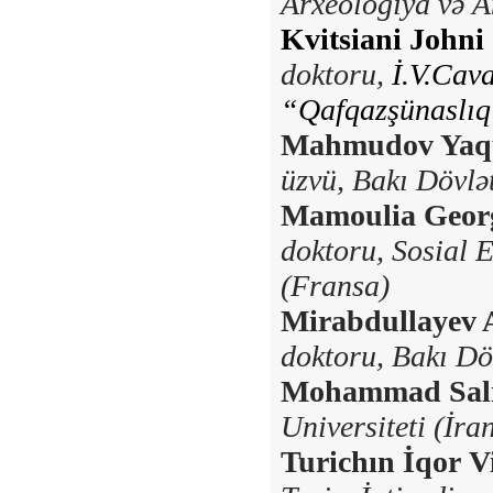
Arxeologiya və A
Kvitsiani Johni
doktoru,
İ.V.Cava
“Qafqazşünaslıq”
Mahmudov Yaqu
üzvü,
Bakı Dövlət
Mamoulia Geor
doktoru,
Sosial 
(Fransa)
Mirabdullayev 
doktoru,
Bakı Döv
Mohammad Sal
Universiteti (İra
Turichın İqor V