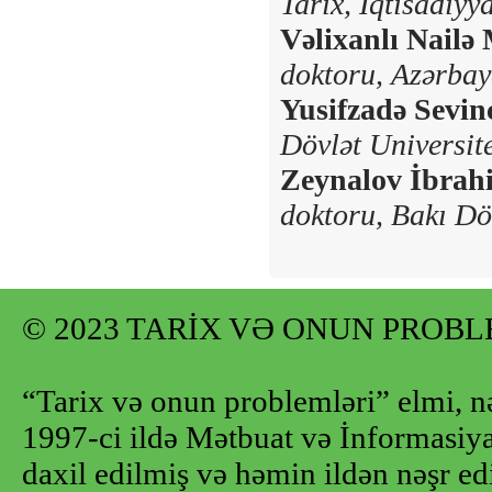
Tarix, İqtisadiyy
Vəlixanlı Nailə
doktoru,
Azərbay
Yusifzadə Sevin
Dövlət Universite
Zeynalov İbrah
doktoru,
Bakı Döv
© 2023 TARİX VƏ ONUN PROB
“Tarix və onun problemləri” elmi, n
1997-ci ildə Mətbuat və İnformasiya 
daxil edilmiş və həmin ildən nəşr e