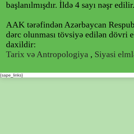
başlanılmışdır. İldə 4 sayı nəşr edilir
AAK tərəfindən Azərbaycan Respubl
dərc olunması tövsiyə edilən dövri e
daxildir:
Tarix və Antropologiya
,
Siyasi elml
{sape_links}