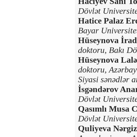
Hacıyev Sani To
Dövlət Universite
Hatice Palaz E
Bayar Universitet
Hüseynova İrad
doktoru,
Bakı Döv
Hüseynova Lalə
doktoru,
Azərbayc
Siyasi sənədlər a
İsgəndərov Ana
Dövlət Universite
Qasımlı Musa C
Dövlət Universite
Quliyeva Nərgiz