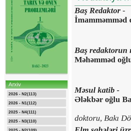
Baş Redaktor
İmamməmməd qı
Baş redaktorun
Məhəmməd oğl
Arxiv
Məsul katib
2026 - N2(113)
Ələkbər oğlu Ba
2026 - N1(112)
2025 - N4(111)
doktoru,
Bakı Döv
2025 - N3(110)
Elm sahələri üzr
2025 - N2(109)