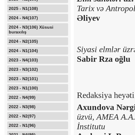
Tarix və Antropo
2025 - N1(108)
Əliyev
2024 - N4(107)
2024 - N3(106) Xüsusi
buraxılış
2024 - N2(105)
Siyasi elmlər üzr
2024 - N1(104)
Sabir Rza oğlu
2023 - N4(103)
2023 - N3(102)
2023 - N2(101)
2023 - N1(100)
Redaksiya heyəti (
2022 - N4(99)
Axundova Nərgiz
2022 - N3(98)
üzvü,
AMEA A.A.B
2022 - N2(97)
İnstitutu
2022 - N1(96)
2021 - N4(95)