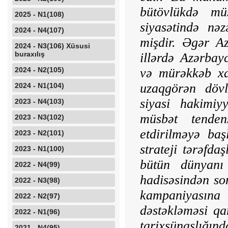
bütövlükdə müs
2025 - N1(108)
siyasətində nə
2024 - N4(107)
mişdir. Əgər Az
2024 - N3(106) Xüsusi
buraxılış
illərdə Azərbay
2024 - N2(105)
və mürəkkəb xa
uzaqgörən döv
2024 - N1(104)
siyasi hakimiyy
2023 - N4(103)
müsbət tenden
2023 - N3(102)
etdirilməyə baş
2023 - N2(101)
strateji tərəfda
2023 - N1(100)
bütün dünyanı
2022 - N4(99)
hadisəsindən so
2022 - N3(98)
kampaniyasına
2022 - N2(97)
dəstəkləməsi qar
2022 - N1(96)
tarix­şünaslığ
2021 - N4(95)