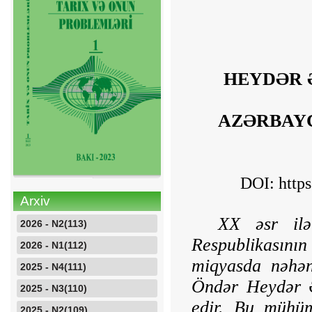
HEYDƏR Ə
AZƏRBAY
DOI:
http
Arxiv
XX əsr ilə
2026 - N2(113)
Respublikasını
2026 - N1(112)
miqyasda nəhən
2025 - N4(111)
Öndər Heydər Əl
2025 - N3(110)
edir. Bu mühüm
2025 - N2(109)