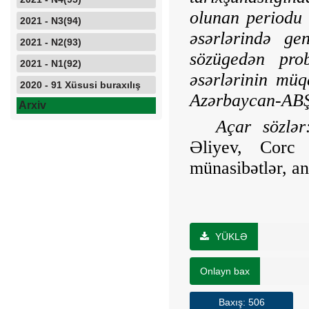
olunan periodu 
2021 - N3(94)
əsərlərində ge
2021 - N2(93)
sözügedən prob
2021 - N1(92)
əsərlərinin müq
2020 - 91 Xüsusi buraxılış
Azərbaycan-ABŞ m
Arxiv
Açar sözlər
Əliyev, Corc 
münasibətlər, an
YÜKLƏ
Onlayn bax
Baxış: 506