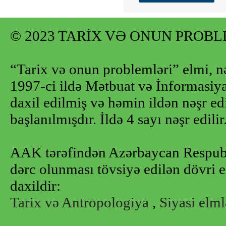
© 2023 TARİX VƏ ONUN PROB
“Tarix və onun problemləri” elmi, n
1997-ci ildə Mətbuat və İnformasiya 
daxil edilmiş və həmin ildən nəşr e
başlanılmışdır. İldə 4 sayı nəşr edilir
AAK tərəfindən Azərbaycan Respubl
dərc olunması tövsiyə edilən dövri e
daxildir:
Tarix və Antropologiya
,
Siyasi elml