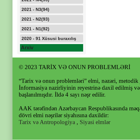
2021 - N3(94)
2021 - N2(93)
2021 - N1(92)
2020 - 91 Xüsusi buraxılış
Arxiv
© 2023 TARİX VƏ ONUN PROBLEMLƏRİ
“Tarix və onun problemləri” elmi, nəzəri, metodik 
İnformasiya nazirliyinin reyestrinə daxil edilmiş v
başlanılmışdır. İldə 4 sayı nəşr edilir.
AAK tərəfindən Azərbaycan Respublikasında məqal
dövri elmi nəşrilər siyahısına daxildir:
Tarix və Antropologiya
,
Siyasi elmlər