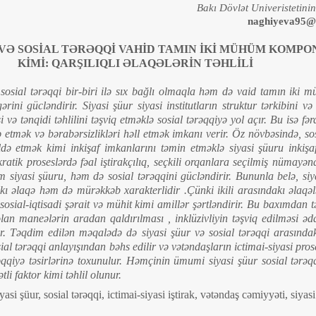
Bakı Dövlət Univeristetini
naghiyeva95@
 VƏ SOSİAL TƏRƏQQİ VAHİD TAMIN İKİ MÜHÜM KOMPO
KİMİ: QARŞILIQLI ƏLAQƏLƏRİN TƏHLİLİ
 sosial tərəqqi bir-biri ilə sıx bağlı olmaqla həm də vaid tamın iki
ərini gücləndirir. Siyasi şüur siyasi institutların struktur tərkibini və
 və tənqidi təhlilini təşviq etməklə sosial tərəqqiyə yol açır. Bu isə fər
ə etmək və bərabərsizlikləri həll etmək imkanı verir. Öz növbəsində, so
də etmək kimi inkişaf imkanlarını təmin etməklə siyasi şüuru inkişaf
ratik proseslərdə fəal iştirakçılıq, seçkili orqanlara seçilmiş nümayən
m siyasi şüuru, həm də sosial tərəqqini gücləndirir. Bununla belə, siy
akı əlaqə həm də mürəkkəb xarakterlidir .Çünki ikili arasındakı əlaqə
sosial-iqtisadi şərait və mühit kimi amillər şərtləndirir. Bu baxımdan t
lan maneələrin aradan qaldırılması , inklüzivliyin təşviq edilməsi ədal
r. Təqdim edilən məqalədə də siyasi şüur və sosial tərəqqi arasındakı
osial tərəqqi anlayışından bəhs edilir və vətəndaşların ictimai-siyasi pros
ərəqqiyə təsirlərinə toxunulur. Həmçinin ümumi siyasi şüur sosial tərəq
li faktor kimi təhlil olunur.
asi şüur, sosial tərəqqi, ictimai-siyasi iştirak, vətəndaş cəmiyyəti, siyasi 