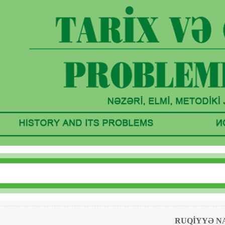
RUQİYYƏ N