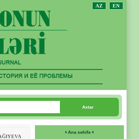
AZ
EN
Axtar
Ana səhifə
AĞIYEVA