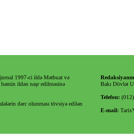
jurnal 1997-ci ildə Mətbuat və
Redaksiyanın
ə həmin ildən nəşr edilməsinə
Bakı Dövlət Un
Telefon:
(012
ələrin dərc olunması tövsiyə edilən
E-mail:
Tarix