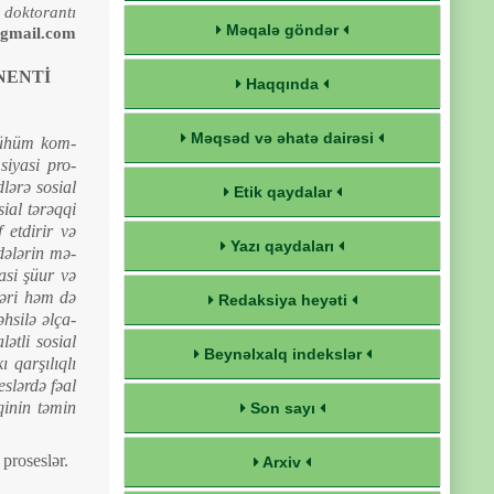
n doktorantı
Məqalə göndər
gmail.com
NENTİ
Haqqında
Məqsəd və əhatə dairəsi
 mühüm kom­
 siyasi pro­
dlərə sosial
Etik qaydalar
sial tərəqqi
 etdirir və
Yazı qaydaları
dələrin mə­
asi şüur və
ləri həm də
Redaksiya heyəti
əhsilə əlça­
ətli sosial
Beynəlxalq indekslər
 qarşılıqlı
eslərdə fəal
qinin təmin
Son sayı
pro­seslər.
Arxiv