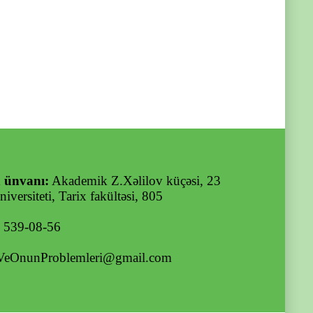
 ünvanı:
Akademik Z.Xəlilov küçəsi, 23
iversiteti, Tarix fakültəsi, 805
) 539-08-56
VeOnunProblemleri@gmail.com