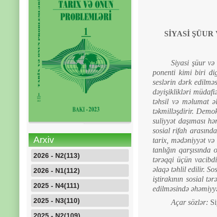
SİYASİ ŞÜUR
Siyasi şüur və
ponenti kimi biri dig
seslərin dərk edilməsi
dəyişiklikləri müdafi
təhsil və məlumat əl
təkmilləşdirir. Demok
suliyyət daşıması hə
sosial rifah arasınd
Arxiv
tarix, mədəniyyət və 
tanlığın qarşısında o
2026 - N2(113)
tərəqqi üçün vacibdi
əlaqə təhlil edilir. S
2026 - N1(112)
iştirakının sosial t
2025 - N4(111)
edilməsində əhəmiyyət
2025 - N3(110)
Açar sözlər:
Siy
2025 - N2(109)