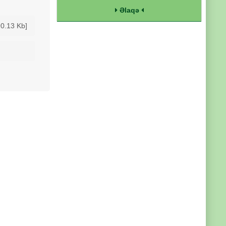
Əlaqə
90.13 Kb]