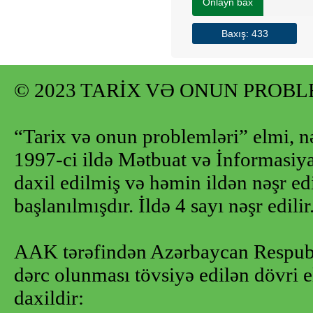
Onlayn bax
Baxış: 433
© 2023 TARİX VƏ ONUN PROB
“Tarix və onun problemləri” elmi, n
1997-ci ildə Mətbuat və İnformasiya 
daxil edilmiş və həmin ildən nəşr e
başlanılmışdır. İldə 4 sayı nəşr edilir
AAK tərəfindən Azərbaycan Respubl
dərc olunması tövsiyə edilən dövri e
daxildir: