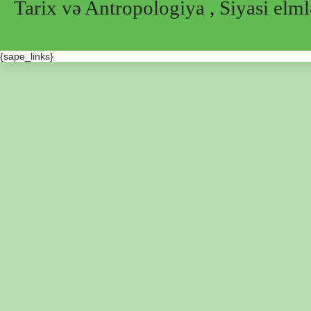
Tarix və Antropologiya
,
Siyasi elml
{sape_links}