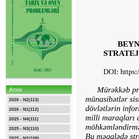
BEY
STRATE
DOI:
https
Mürəkkəb pro
Arxiv
münasibətlər sis
2026 - N2(113)
dövlətlərin info
2026 - N1(112)
milli maraqları 
2025 - N4(111)
möhkəmləndirmə
2025 - N3(110)
Bu məqalədə str
2025 - N2(109)