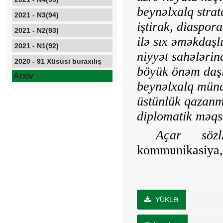
beynəlxalq stra
2021 - N3(94)
iştirak, diaspor
2021 - N2(93)
ilə sıx əməkdaşlı
2021 - N1(92)
niyyət sahələrin
2020 - 91 Xüsusi buraxılış
böyük önəm daşıy
Arxiv
beynəlxalq müna
üstünlük qazanma
diplomatik məqsə
Açar sö
kommunikasiya, 
YÜKLƏ