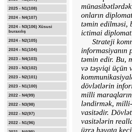
münasibətlərdəki
2025 - N1(108)
onların diplo­mat
2024 - N4(107)
təmin edilməsi, 
2024 - N3(106) Xüsusi
ictimai diplomat
buraxılış
Strateji kom
2024 - N2(105)
informasiyanın 
2024 - N1(104)
təmin edir. Bu, 
2023 - N4(103)
və təşviqi üçün v
2023 - N3(102)
kommunikasiyala
2023 - N2(101)
dövlətlərin infor
2023 - N1(100)
milli maraqları
2022 - N4(99)
ləndirmək, milli
2022 - N3(98)
vasitədir. Dövlə
2022 - N2(97)
vasitələrin reall
2022 - N1(96)
üzrə həyata keçi
2021 - N4(95)