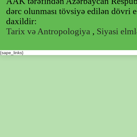
AAK tərəfindən Azərbaycan Respubl
dərc olunması tövsiyə edilən dövri e
daxildir:
Tarix və Antropologiya
,
Siyasi elml
{sape_links}