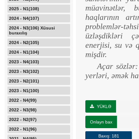
müavinətlər, 
2025 - N1(108)
haqlarının art
2024 - N4(107)
problemlər-tə
2024 - N3(106) Xüsusi
buraxılış
üzləşdikləri çə
2024 - N2(105)
enerjisi, su və 
2024 - N1(104)
mişdir.
2023 - N4(103)
Açar sözlər:
2023 - N3(102)
yerləri, əmək ha
2023 - N2(101)
2023 - N1(100)
2022 - N4(99)
YÜKLƏ
2022 - N3(98)
2022 - N2(97)
Onlayn bax
2022 - N1(96)
Baxış: 181
2021 - N4(95)