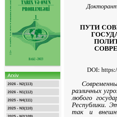
Докторант
ПУТИ СО
ГОСУД
ПОЛИ
СОВР
DOI: https
Arxiv
Современн
2026 - N2(113)
различных угро
2026 - N1(112)
любого госуда
2025 - N4(111)
Республики. Э
2025 - N3(110)
так и внешн
2025 - N2(109)