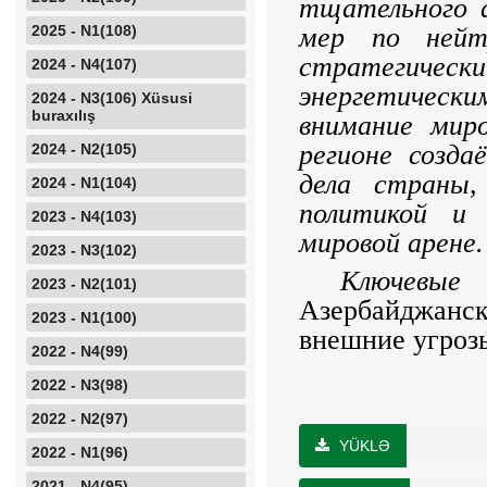
тщатель­ного 
2025 - N1(108)
мер по нейтр
стратегическ
2024 - N4(107)
энергетически
2024 - N3(106) Xüsusi
buraxılış
внимание миро
регионе созда
2024 - N2(105)
дела страны,
2024 - N1(104)
полити­кой и
2023 - N4(103)
мировой арене.
2023 - N3(102)
Ключевые 
2023 - N2(101)
Азербайджанс
2023 - N1(100)
внешние угрозы
2022 - N4(99)
2022 - N3(98)
2022 - N2(97)
YÜKLƏ
2022 - N1(96)
2021 - N4(95)