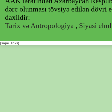
AAK tərəfindən Azərbaycan Respubl
dərc olunması tövsiyə edilən dövri e
daxildir:
Tarix və Antropologiya
,
Siyasi elml
{sape_links}