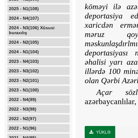
köməyi ilə azər
2025 - N1(108)
deportasiya e
2024 - N4(107)
xaricdən ermən
2024 - N3(106) Xüsusi
məruz qoyu
buraxılış
məskunlaşdırlmış
2024 - N2(105)
deportasiyası 
2024 - N1(104)
əhalisi yarı aza
2023 - N4(103)
illərdə 100 minə
2023 - N3(102)
olan Qərbi Azər
2023 - N2(101)
2023 - N1(100)
Açar sözl
2022 - N4(99)
azərbaycanlılar,
2022 - N3(98)
2022 - N2(97)
2022 - N1(96)
YÜKLƏ
2021 - N4(95)