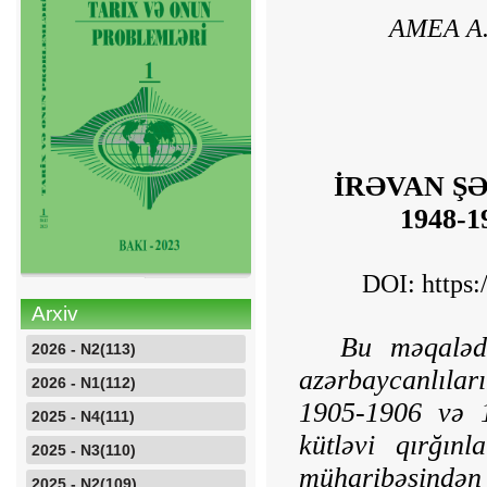
AMEA A.A
İRƏVAN Ş
1948-
DOI: https
Arxiv
Bu məqalədə
2026 - N2(113)
azərbaycanlıları
2026 - N1(112)
1905-1906 və 1
2025 - N4(111)
kütləvi qırğın
2025 - N3(110)
müharibəsindən
2025 - N2(109)