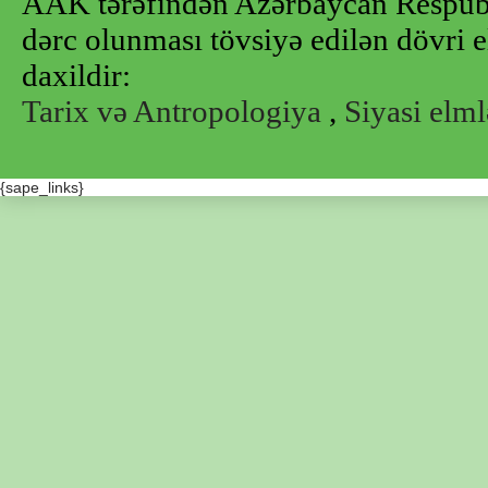
AAK tərəfindən Azərbaycan Respubl
dərc olunması tövsiyə edilən dövri e
daxildir:
Tarix və Antropologiya
,
Siyasi elml
{sape_links}