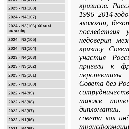
кризисов. Рас
2025 - N1(108)
1996–2014 год
2024 - N4(107)
экологии, без
2024 - N3(106) Xüsusi
последствия 
buraxılış
недоверия меж
2024 - N2(105)
кризису Совет
2024 - N1(104)
участия Росс
2023 - N4(103)
привели к ф
2023 - N3(102)
перспективы
2023 - N2(101)
Совета без Ро
2023 - N1(100)
сот­рудничеств
2022 - N4(99)
также потенц
2022 - N3(98)
дипломатии.
2022 - N2(97)
совета как ин
2022 - N1(96)
трансформ
2021 - N4(95)