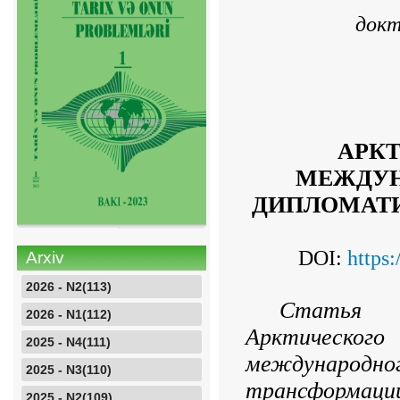
докт
АРКТ
МЕЖДУН
ДИПЛОМАТИ
DOI:
https
Arxiv
2026 - N2(113)
Статья п
2026 - N1(112)
Арктическог
2025 - N4(111)
международн
2025 - N3(110)
трансформации
2025 - N2(109)