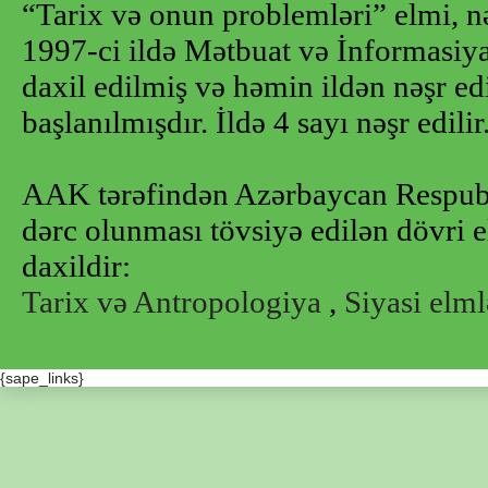
“Tarix və onun problemləri” elmi, n
1997-ci ildə Mətbuat və İnformasiya 
daxil edilmiş və həmin ildən nəşr e
başlanılmışdır. İldə 4 sayı nəşr edilir
AAK tərəfindən Azərbaycan Respubl
dərc olunması tövsiyə edilən dövri e
daxildir:
Tarix və Antropologiya
,
Siyasi elml
{sape_links}