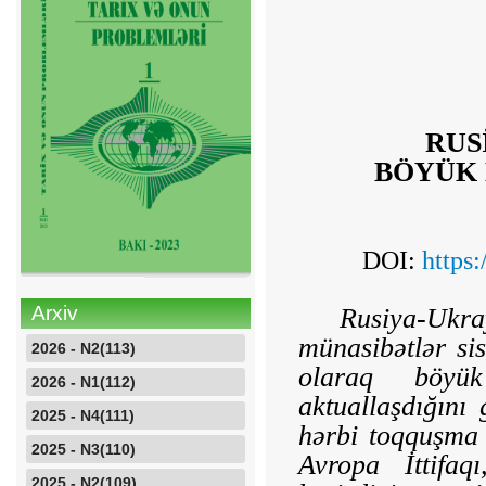
RUS
BÖYÜK 
DOI:
https
Arxiv
Rusiya-Ukr
münasibətlər sis
2026 - N2(113)
olaraq böyük
2026 - N1(112)
aktuallaşdığını
2025 - N4(111)
hərbi toqquşma 
2025 - N3(110)
Avropa İttifaq
2025 - N2(109)