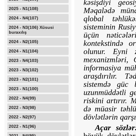
kəsişdiyi geos
2025 - N1(108)
Məqalə­də müna
qlobal təhlükəs
2024 - N4(107)
sisteminin Rusiy
2024 - N3(106) Xüsusi
buraxılış
üçün nəticələ
kontekstində or
2024 - N2(105)
olunur. Eyni 
2024 - N1(104)
mexanizmləri, 
2023 - N4(103)
informasiya müh
2023 - N3(102)
araşdırılır. T
2023 - N2(101)
sistemdə güc b
2023 - N1(100)
uzunmüddətli g
2022 - N4(99)
riskini artırır
də müasir təhl
2022 - N3(98)
dövlətlərin qarş
2022 - N2(97)
Açar sözlər
2022 - N1(96)
böyük dövlətlər
2021 - N4(95)