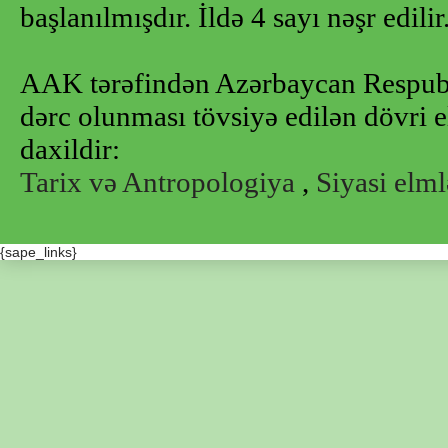
başlanılmışdır. İldə 4 sayı nəşr edilir
AAK tərəfindən Azərbaycan Respubl
dərc olunması tövsiyə edilən dövri e
daxildir:
Tarix və Antropologiya
,
Siyasi elml
{sape_links}