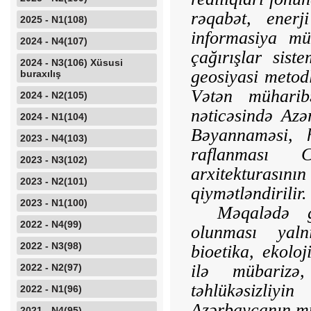
rəqabət, enerji
2025 - N1(108)
informasiya mü
2024 - N4(107)
çağırışlar sist
2024 - N3(106) Xüsusi
geosiyasi metodl
buraxılış
Vətən müharib
2024 - N2(105)
nəticəsində Azə
2024 - N1(104)
Bəyannaməsi, h
2023 - N4(103)
raflanması 
2023 - N3(102)
arxitekturasın
2023 - N2(101)
qiymətləndirilir.
2023 - N1(100)
Məqalədə g
2022 - N4(99)
olunması yalnı
2022 - N3(98)
bioetika, ekoloj
ilə mübarizə,
2022 - N2(97)
təhlükəsizliyi
2022 - N1(96)
Azərbaycanın mul
2021 - N4(95)