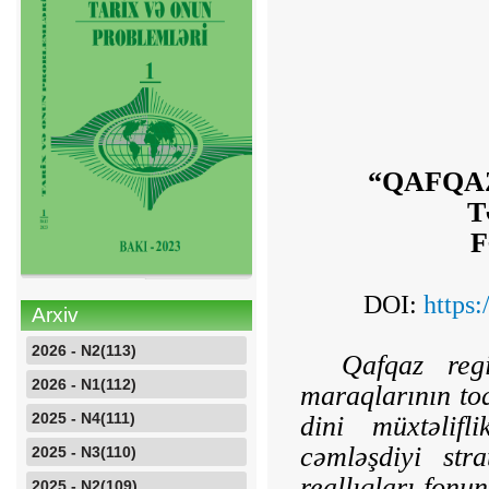
“QAFQA
T
F
DOI:
https
Arxiv
2026 - N2(113)
Qafqaz regi
2026 - N1(112)
maraqlarının toq
2025 - N4(111)
dini müxtəlifl
cəmləşdiyi str
2025 - N3(110)
reallıqları fon
2025 - N2(109)