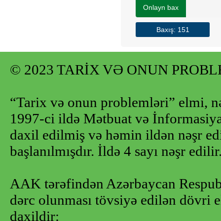
Onlayn bax
Baxış: 151
© 2023 TARİX VƏ ONUN PROB
“Tarix və onun problemləri” elmi, n
1997-ci ildə Mətbuat və İnformasiya 
daxil edilmiş və həmin ildən nəşr e
başlanılmışdır. İldə 4 sayı nəşr edilir
AAK tərəfindən Azərbaycan Respubl
dərc olunması tövsiyə edilən dövri e
daxildir: