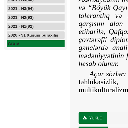
və “Böyük Qayıd
2021 - N3(94)
tolerantlıq və
2021 - N2(93)
qarşısını alan
2021 - N1(92)
etibarilə, Qafqa
2020 - 91 Xüsusi buraxılış
çoxtərəfli diplo
Arxiv
gənclərdə anali
mədə­niyyətinin 
hesab olunur.
Açar sözlər:
təhlükəsizli
multikulturalizm
YÜKLƏ