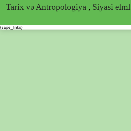
Tarix və Antropologiya
,
Siyasi elml
{sape_links}