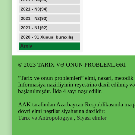
2021 - N3(94)
2021 - N2(93)
2021 - N1(92)
2020 - 91 Xüsusi buraxılış
Arxiv
© 2023 TARİX VƏ ONUN PROBLEMLƏRİ
“Tarix və onun problemləri” elmi, nəzəri, metodik 
İnformasiya nazirliyinin reyestrinə daxil edilmiş v
başlanılmışdır. İldə 4 sayı nəşr edilir.
AAK tərəfindən Azərbaycan Respublikasında məqal
dövri elmi nəşrilər siyahısına daxildir:
Tarix və Antropologiya
,
Siyasi elmlər