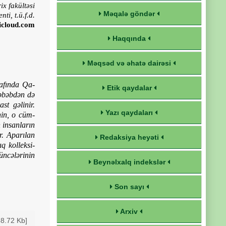
ix fakültəsi
Məqalə göndər
ti, t.ü.f.d.
icloud.com
Haqqında
Məqsəd və əhatə dairəsi
şafında Qa­
Etik qaydalar
səbəbdən də
st gəlinir.
Yazı qaydaları
nin, o cüm­
 insanların
r. Aparılan
Redaksiya heyəti
q kolleksi­
üncələrinin
Beynəlxalq indekslər
Son sayı
Arxiv
58.72 Kb]