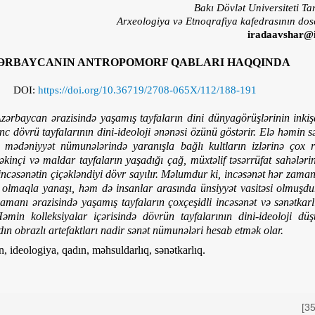
Bakı Dövlət Universiteti Tar
Arxeologiya və Etnoqrafiya kafedrasının dosen
iradaavshar@
ƏRBAYCANIN ANTROPOMORF QABLARI HAQQINDA
DOI:
https://doi.org/10.36719/2708-065X/112/188-191
zərbaycan ərazisində yaşamış tayfaların dini dünyagörüşlərinin inki
unc dövrü tayfalarının dini-ideoloji ənənəsi özünü göstərir. Elə həmin 
mədəniyyət nümunələrində yaranışla bağlı kultların izlərinə çox ra
inçi və maldar tayfaların yaşadığı çağ, müxtəlif təsərrüfat sahələri
incəsənətin çiçəkləndiyi dövr sayılır. Məlumdur ki, incəsənət hər zaman
lı olmaqla yanaşı, həm də insanlar arasında ünsiyyət vasitəsi olmuşdu
zamanı ərazisində yaşamış tayfaların çoxçeşidli incəsənət və sənətkarlı
əmin kolleksiyalar içərisində dövrün tayfalarının dini-ideoloji düş
ın obrazlı artefaktları nadir sənət nümunələri hesab etmək olar.
n, ideologiya, qadın, məhsuldarlıq, sənətkarlıq.
[3