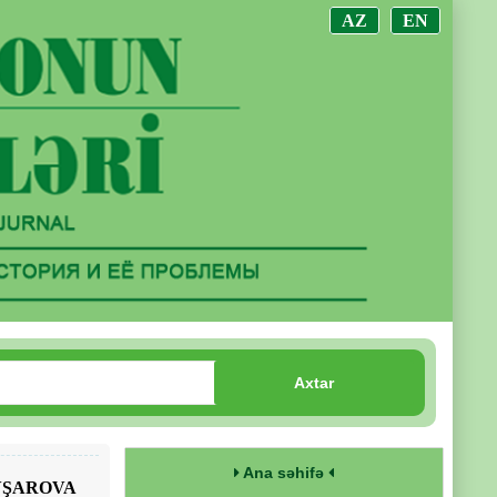
AZ
EN
Axtar
Ana səhifə
VŞAROVA