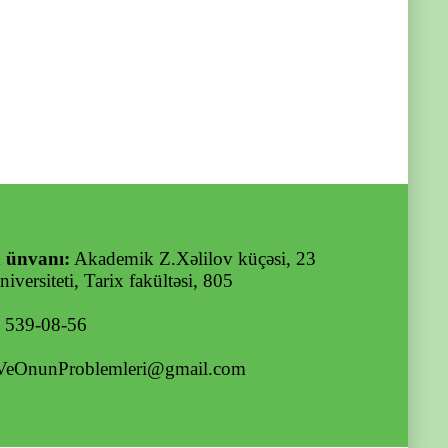
 ünvanı:
Akademik Z.Xəlilov küçəsi, 23
iversiteti, Tarix fakültəsi, 805
) 539-08-56
VeOnunProblemleri@gmail.com