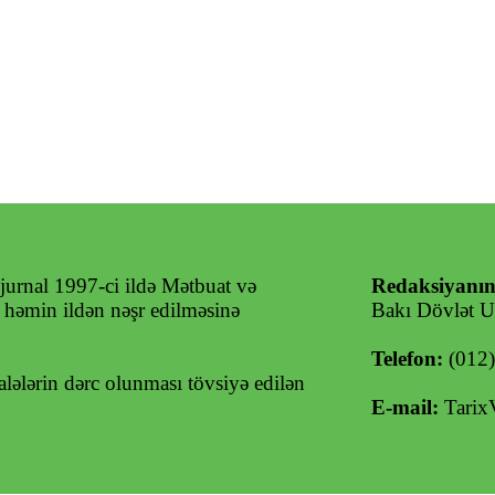
jurnal 1997-ci ildə Mətbuat və
Redaksiyanın
ə həmin ildən nəşr edilməsinə
Bakı Dövlət Un
Telefon:
(012
ələrin dərc olunması tövsiyə edilən
E-mail:
Tarix