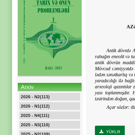
AZ
Antik dövrdə A
rabağın eneolit və t
antik dövrün maddi 
Mövcud cəmiyyətdə ək
lədən sənətkarlıq və 
yaradıcılığı ilə bağ
Arxiv
arxeoloji qazıntılar 
yası toplanmışdır. H
2026 - N2(113)
təsirindən doğan, qad
2026 - N1(112)
Açar sözlər:
di
2025 - N4(111)
2025 - N3(110)
YÜKLƏ
2025 - N2(109)