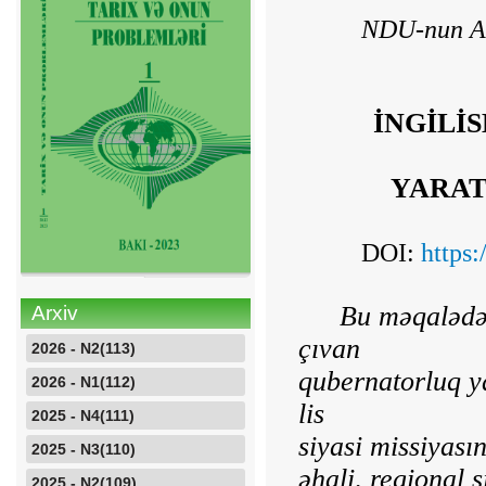
NDU-nun Azə
İNGİLİ
YARAT
DOI:
https
Bu
m
ə
qal
ə
d
Arxiv
çı
van
2026 - N2(113)
qubernatorluq
y
2026 - N1(112)
lis
2025 - N4(111)
siyasi
missiyas
ı
2025 - N3(110)
ə
hali
,
regional
s
2025 - N2(109)