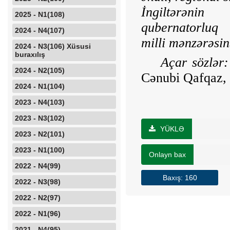
İ
ngilt
ə
r
ə
nin
2025 - N1(108)
qubernatorluq
2024 - N4(107)
milli
m
ə
nz
ə
r
ə
sin
2024 - N3(106) Xüsusi
buraxılış
Açar sözlər:
2024 - N2(105)
Cənubi Qafqaz, g
2024 - N1(104)
2023 - N4(103)
2023 - N3(102)
YÜKLƏ
2023 - N2(101)
2023 - N1(100)
Onlayn bax
2022 - N4(99)
Baxış: 160
2022 - N3(98)
2022 - N2(97)
2022 - N1(96)
2021 - N4(95)