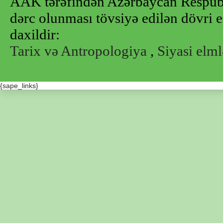
AAK tərəfindən Azərbaycan Respubl
dərc olunması tövsiyə edilən dövri e
daxildir:
Tarix və Antropologiya
,
Siyasi elml
{sape_links}