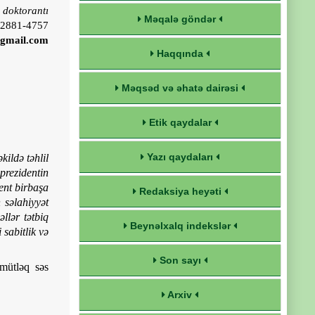
 doktorantı
Məqalə göndər
-2881-4757
@gmail.com
Haqqında
Məqsəd və əhatə dairəsi
Etik qaydalar
Yazı qaydaları
ldə təh­lil
prezidentin
ent bir­başa
Redaksiya heyəti
səla­hiyyət
əllər tətbiq
Beynəlxalq indekslər
 sabitlik və
Son sayı
 mütləq səs
Arxiv