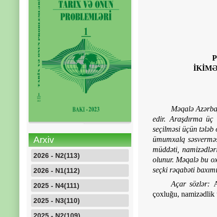
P
İKİMƏ
Məqalə Azərbay
edir. Araşdırma üç ə
seçilməsi üçün tələb 
Arxiv
ümumxalq səsverməsi,
müddəti, namizədlərin
2026 - N2(113)
olunur. Məqalə bu oxş
seçki rəqabəti baxımı
2026 - N1(112)
Açar sözlər:
Az
2025 - N4(111)
çoxluğu, namizədlik tə
2025 - N3(110)
2025 - N2(109)