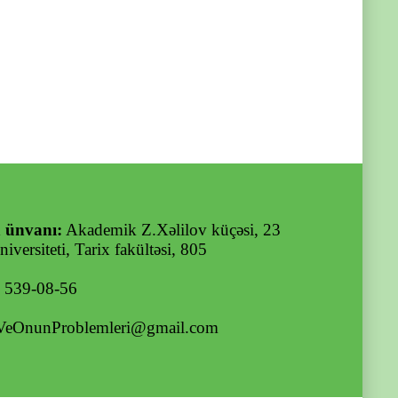
 ünvanı:
Akademik Z.Xəlilov küçəsi, 23
iversiteti, Tarix fakültəsi, 805
) 539-08-56
VeOnunProblemleri@gmail.com