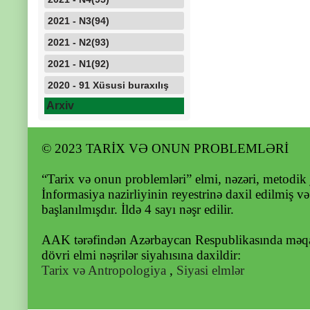
2021 - N3(94)
2021 - N2(93)
2021 - N1(92)
2020 - 91 Xüsusi buraxılış
Arxiv
© 2023 TARİX VƏ ONUN PROBLEMLƏRİ
“Tarix və onun problemləri” elmi, nəzəri, metodik 
İnformasiya nazirliyinin reyestrinə daxil edilmiş v
başlanılmışdır. İldə 4 sayı nəşr edilir.
AAK tərəfindən Azərbaycan Respublikasında məqal
dövri elmi nəşrilər siyahısına daxildir:
Tarix və Antropologiya
,
Siyasi elmlər