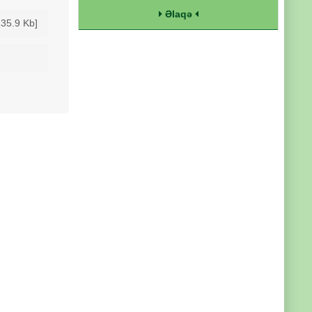
Əlaqə
235.9 Kb]