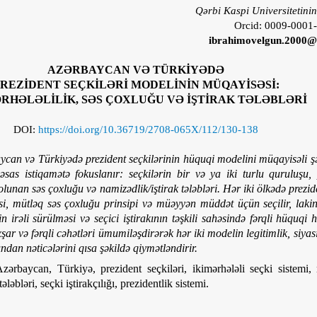
Qərbi Kaspi Universitetinin
Orcid: 0009-0001
ibrahimovelgun.2000
AZƏRBAYCAN VƏ TÜRKİYƏDƏ
REZİDENT SEÇKİLƏRİ MODELİNİN MÜQAYİSƏSİ:
RHƏLƏLİLİK, SƏS ÇOXLUĞU VƏ İŞTİRAK TƏLƏBLƏRİ
DOI:
https://doi.org/10.36719/2708-065X/112/130-138
can və Türkiyədə prezident seçkilərinin hüquqi modelini müqayisəli şəki
sas istiqamətə fokuslanır: seçkilərin bir və ya iki turlu quruluşu, 
olunan səs çoxluğu və namizədlik/iştirak tələbləri. Hər iki ölkədə prezid
 mütləq səs çoxluğu prinsipi və müəyyən müddət üçün seçilir, lakin 
 irəli sürülməsi və seçici iştirakının təşkili sahəsində fərqli hüquqi h
ar və fərqli cəhətləri ümumiləşdirərək hər iki modelin legitimlik, siyasi
ndan nəticələrini qısa şəkildə qiymətləndirir.
ərbaycan, Türkiyə, prezident seçkiləri, ikimərhələli seçki sistemi,
ləbləri, seçki iştirakçılığı, prezidentlik sistemi.