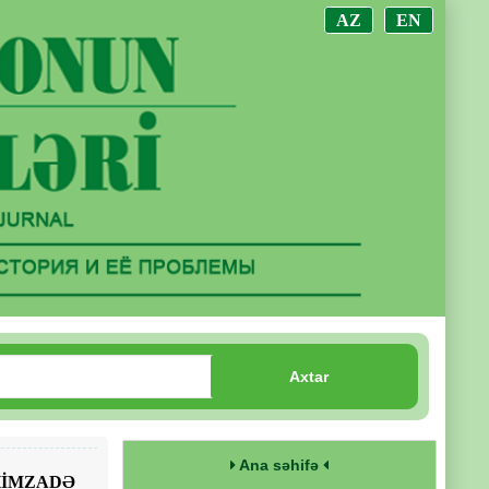
AZ
EN
Axtar
Ana səhifə
HİMZADƏ