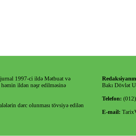
jurnal 1997-ci ildə Mətbuat və
Redaksiyanın
ə həmin ildən nəşr edilməsinə
Bakı Dövlət Un
Telefon:
(012
ələrin dərc olunması tövsiyə edilən
E-mail:
Tarix