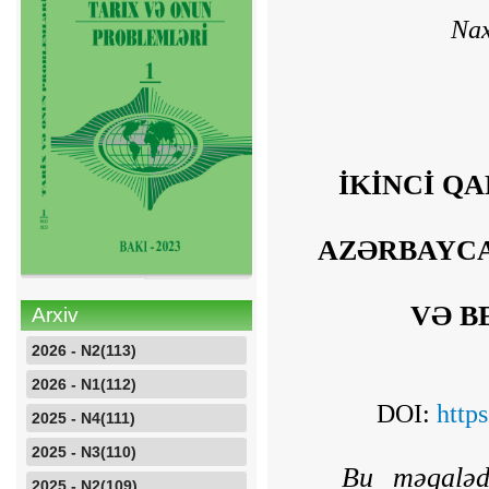
Nax
İKİNCİ Q
AZƏRBAYCA
VƏ B
Arxiv
2026 - N2(113)
2026 - N1(112)
DOI:
http
2025 - N4(111)
2025 - N3(110)
Bu məqaləd
2025 - N2(109)