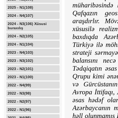
müharibəsində 
2025 - N1(108)
Qafqazın geosi
2024 - N4(107)
araşdırlır. Mö
2024 - N3(106) Xüsusi
xüsusilə realiz
buraxılış
baxdıqda Azərb
2024 - N2(105)
Türkiyə ilə möh
2024 - N1(104)
stra­teji sərma
2023 - N4(103)
balansını necə
2023 - N3(102)
Tədqiqatın əsas
2023 - N2(101)
Qrupu kimi ənən
2023 - N1(100)
və Gürcüstanın
2022 - N4(99)
Avropa İttifaqı
2022 - N3(98)
əsas hədəf ola
2022 - N2(97)
Azərbaycanın m
2022 - N1(96)
həll olunmamış 
2021 - N4(95)