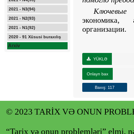
2021 - N3(94)
Ключевые 
2021 - N2(93)
экономика, 
организации
.
2021 - N1(92)
2020 - 91 Xüsusi buraxılış
Arxiv
YÜKLƏ
Onlayn bax
Baxış: 117
© 2023 TARİX VƏ ONUN PROB
“Tarix və onun problemləri” elmi, n