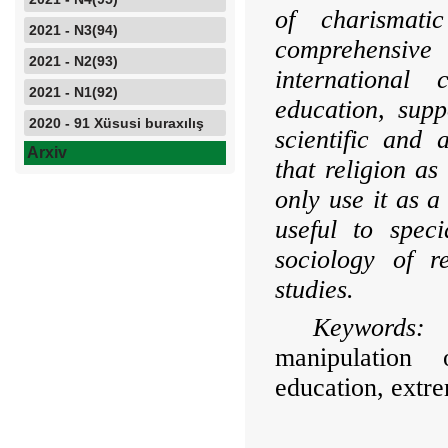
of charismati
2021 - N3(94)
comprehensive
2021 - N2(93)
international
2021 - N1(92)
education, suppo
2020 - 91 Xüsusi buraxılış
scientific and 
Arxiv
that religion as
only use it as a
useful to speci
sociology of r
studies.
Keywords:
i
manipulation 
education, extre