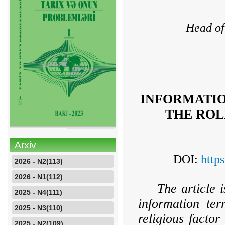
Head of
INFORMATIO
THE ROL
Arxiv
DOI:
http
2026 - N2(113)
2026 - N1(112)
The article 
2025 - N4(111)
information ter
2025 - N3(110)
religious factor
2025 - N2(109)