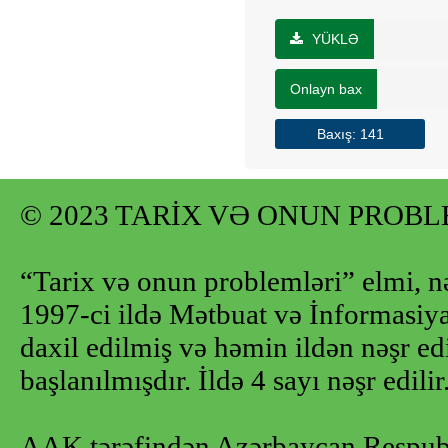
YÜKLƏ
Onlayn bax
Baxış: 141
© 2023 TARİX VƏ ONUN PROB
“Tarix və onun problemləri” elmi, n
1997-ci ildə Mətbuat və İnformasiya 
daxil edilmiş və həmin ildən nəşr e
başlanılmışdır. İldə 4 sayı nəşr edilir
AAK tərəfindən Azərbaycan Respubl