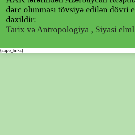
dərc olunması tövsiyə edilən dövri e
daxildir:
Tarix və Antropologiya
,
Siyasi elml
{sape_links}