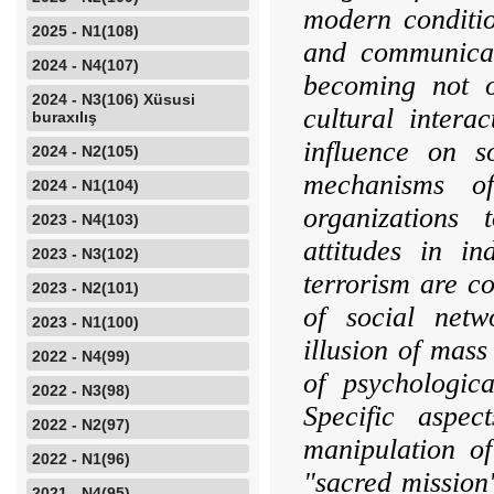
modern conditio
2025 - N1(108)
and communicat
2024 - N4(107)
becoming not 
2024 - N3(106) Xüsusi
cultural intera
buraxılış
influence on so
2024 - N2(105)
mechanisms of
2024 - N1(104)
organizations 
2023 - N4(103)
attitudes in in
2023 - N3(102)
terrorism are c
2023 - N2(101)
of social net­
2023 - N1(100)
illusion of mas
2022 - N4(99)
of psychologica
2022 - N3(98)
Specific aspec
2022 - N2(97)
manipulation of
2022 - N1(96)
"sacred mission
2021 - N4(95)