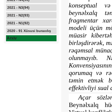
konseptual və
2021 - N3(94)
beynəlxalq tən
2021 - N2(93)
fragmentar xara
2021 - N1(92)
modeli üçün möv
2020 - 91 Xüsusi buraxılış
müasir kibertəh
Arxiv
birləşdirərək, m
rəqəm­sal münaq
olunmayıb. N
Konvensiyasını
qorumaq və rəq
təmin etmək ba
effektivliyi sual 
Açar sözlər
Beynəlxalq hü