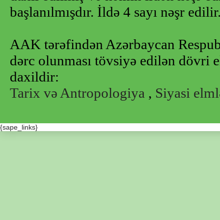
başlanılmışdır. İldə 4 sayı nəşr edilir
AAK tərəfindən Azərbaycan Respubl
dərc olunması tövsiyə edilən dövri e
daxildir:
Tarix və Antropologiya
,
Siyasi elml
{sape_links}