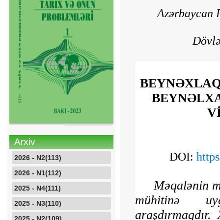
Azərbaycan R
Dövlə
BEYNƏXLAQ
BEYNƏLXA
V
Arxiv
DOI:
http
2026 - N2(113)
2026 - N1(112)
Məqalənin mə
2025 - N4(111)
mühitinə uyğ
2025 - N3(110)
araşdırmaqdır.
2025 - N2(109)