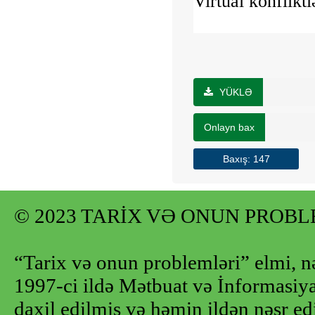
Virtual konflikt
YÜKLƏ
Onlayn bax
Baxış: 147
© 2023 TARİX VƏ ONUN PROB
“Tarix və onun problemləri” elmi, n
1997-ci ildə Mətbuat və İnformasiya 
daxil edilmiş və həmin ildən nəşr e