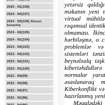
yetərsiz qaldığ
2025 - N1(108)
məkanın yeni 
2024 - N4(107)
virtual mühitl
2024 - N3(106) Xüsusi
rəqəmsal identik
buraxılış
olma­ması. İkin
2024 - N2(105)
hərbiləşmə, o c
2024 - N1(104)
problemlər v
2023 - N4(103)
sistemləri tən
2023 - N3(102)
beynəlxalq təşk
2023 - N2(101)
kibertəhdidlərə
2023 - N1(100)
normalar yara
2022 - N4(99)
əsaslanaraq 
2022 - N3(98)
Kiberkonflikt v
2022 - N2(97)
ha­zırlanmış ye
2022 - N1(96)
Məqalədəki 
2021 - N4(95)