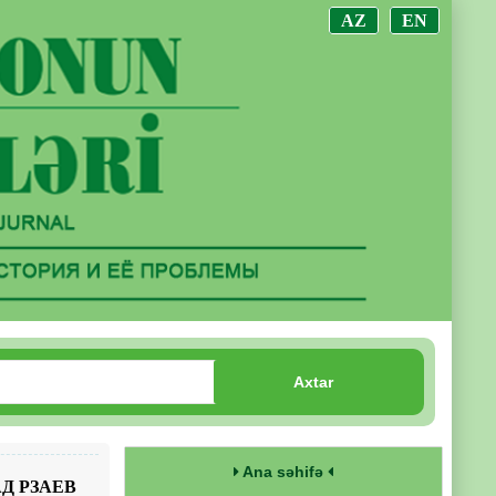
AZ
EN
Axtar
Ana səhifə
Д РЗАЕВ