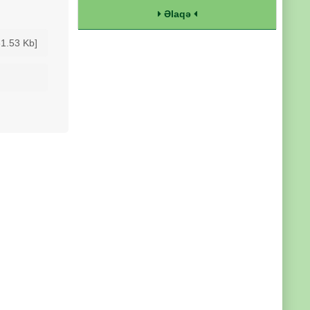
Əlaqə
61.53 Kb]