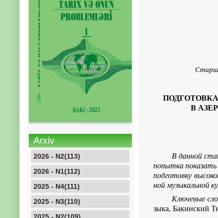
Старш
ПОДГОТОВК
В АЗЕ
Arxiv
В данной ста
2026 - N2(113)
попытка показать 
2026 - N1(112)
подготовку высоко
ной музыкальной ку
2025 - N4(111)
Ключевые сло
2025 - N3(110)
зыка, Бакинский Т
2025 - N2(109)