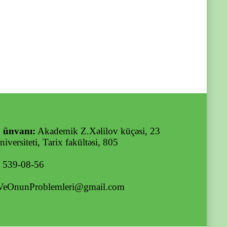
 ünvanı:
Akademik Z.Xəlilov küçəsi, 23
iversiteti, Tarix fakültəsi, 805
) 539-08-56
VeOnunProblemleri@gmail.com