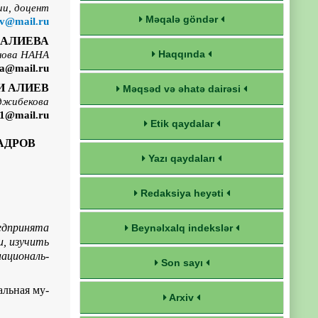
и, доцент
Məqalə göndər
v@mail.ru
 АЛИЕВА
Haqqında
анова НАНА
ma@mail.ru
И АЛИЕВ
Məqsəd və əhatə dairəsi
аджибекова
51@
mail.
ru
Etik qaydalar
АДРОВ
Yazı qaydaları
Redaksiya heyəti
редпринята
Beynəlxalq indekslər
и, изучить
националь­
Son sayı
льная му­
Arxiv