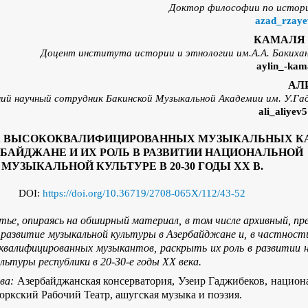
Доктор философии по истори
azad_rzaye
КАМАЛЯ
Доцент института истории и этнологии им.А.А. Баких
aylin_-ka
АЛ
ий научный сотрудник
Бакинской Музыкальной Академии
им. У.Г
ali_
aliyev
А ВЫСОКОКВАЛИФИЦИРОВАННЫХ МУЗЫКАЛЬНЫХ К
РБАЙДЖАНЕ И ИХ РОЛЬ В РАЗВИТИИ НАЦИОНАЛЬНОЙ
МУЗЫКАЛЬНОЙ КУЛЬТУРЕ В 20-30 ГОДЫ XX В.
DOI:
https://doi.org/10.36719/2708-065X/112/43-52
тье, опираясь на обширный материал, в том числе архивный, п
развитие музыкальной культуры в Азербайджане и, в частност
квалифицированных музыкантов, раскрыть их роль в развитии 
льтуры республики в 20-30-е годы XX века.
ва:
Азербайджанская консерватория, Узеир Гаджибеков,
национа
юркский Рабочий Театр, ашугская музыка и поэзия.