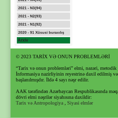
2021 - N3(94)
2021 - N2(93)
2021 - N1(92)
2020 - 91 Xüsusi buraxılış
Arxiv
© 2023 TARİX VƏ ONUN PROBLEMLƏRİ
“Tarix və onun problemləri” elmi, nəzəri, metodik 
İnformasiya nazirliyinin reyestrinə daxil edilmiş v
başlanılmışdır. İldə 4 sayı nəşr edilir.
AAK tərəfindən Azərbaycan Respublikasında məqal
dövri elmi nəşrilər siyahısına daxildir:
Tarix və Antropologiya
,
Siyasi elmlər