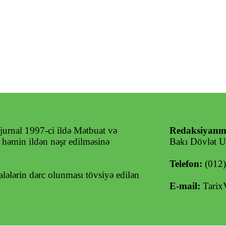
jurnal 1997-ci ildə Mətbuat və
Redaksiyanın
ə həmin ildən nəşr edilməsinə
Bakı Dövlət Un
Telefon:
(012
ələrin dərc olunması tövsiyə edilən
E-mail:
Tarix