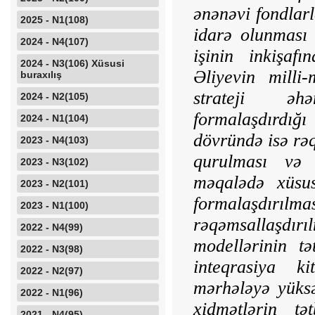
ən­ənəvi fondlar
2025 - N1(108)
idarə olunması 
2024 - N4(107)
işinin inkişaf
2024 - N3(106) Xüsusi
Əliyevin milli
buraxılış
strateji əhə
2024 - N2(105)
formalaşdırdığı
2024 - N1(104)
dövründə isə rəq
2023 - N4(103)
qurulması və i
2023 - N3(102)
məqalədə xüsus
2023 - N2(101)
formalaşdırı
2023 - N1(100)
rəqəmsallaşdırı
2022 - N4(99)
modellərinin t
2022 - N3(98)
inteqrasiya ki
2022 - N2(97)
mərhələyə yüksə
2022 - N1(96)
xidmətlərin t
2021 - N4(95)