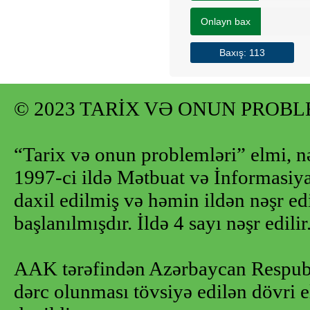
Onlayn bax
Baxış: 113
© 2023 TARİX VƏ ONUN PROB
“Tarix və onun problemləri” elmi, n
1997-ci ildə Mətbuat və İnformasiya 
daxil edilmiş və həmin ildən nəşr e
başlanılmışdır. İldə 4 sayı nəşr edilir
AAK tərəfindən Azərbaycan Respubl
dərc olunması tövsiyə edilən dövri e