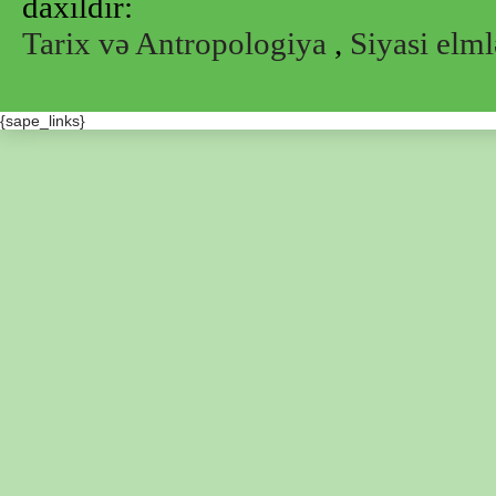
daxildir:
Tarix və Antropologiya
,
Siyasi elml
{sape_links}