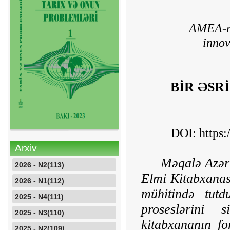
AMEA-nı
innov
BİR ƏSR
DOI:
https
Arxiv
Məqalə Azər
2026 - N2(113)
Elmi Kitabxanası
2026 - N1(112)
mühitində tut
2025 - N4(111)
proseslərini 
2025 - N3(110)
kitabxananın fo
2025 - N2(109)