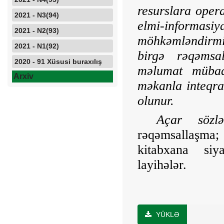
resurslara oper
2021 - N3(94)
elmi-infor
2021 - N2(93)
möhkəmləndirmi
2021 - N1(92)
birgə rəqəmsal
2020 - 91 Xüsusi buraxılış
məlumat mübad
Arxiv
məkanla inteqra
olunur.
Açar sözlə
rəqəmsallaşma
kitabxana siy
layihələr.
YÜKLƏ