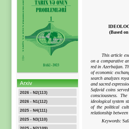
IDEOLOG
(Based on
This article e
on a comparative an
red in Azerbaijan. T
of economic exchange 
search analyzes roya
Arxiv
and sacred expression
Safavid coins served
2026 - N2(113)
consciousness. The 
ideological system s
2026 - N1(112)
of the political cu
2025 - N4(111)
relationship between 
2025 - N3(110)
Keywords:
Safa
2025 - N2(109)