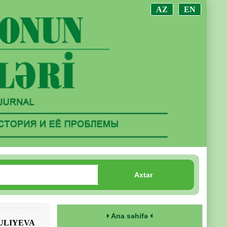
AZ
EN
Axtar
Ana səhifə
ULIYEVA