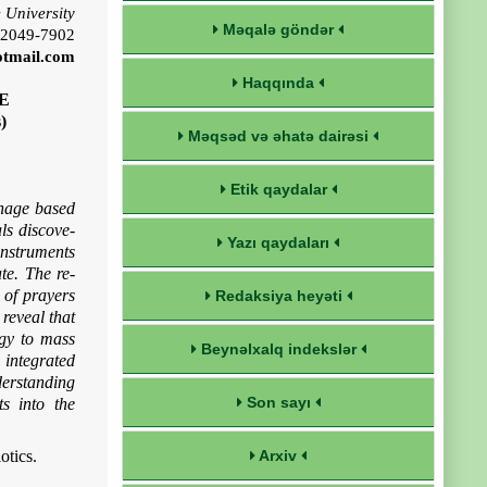
 University
Məqalə göndər
-2049-7902
tmail.com
Haqqında
E
)
Məqsəd və əhatə dairəsi
Etik qaydalar
inage based
ls discove­
Yazı qaydaları
instruments
te. The re­
 of prayers
Redaksiya heyəti
 reveal that
ogy to mass
Beynəlxalq indekslər
integrated
derstanding
Son sayı
ts into the
otics.
Arxiv