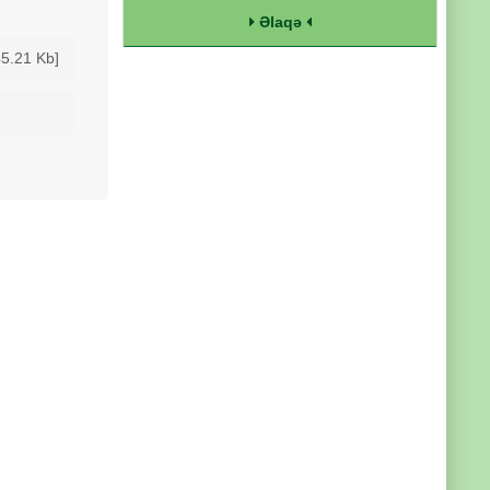
Əlaqə
45.21 Kb]