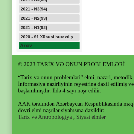
2021 - N3(94)
2021 - N2(93)
2021 - N1(92)
2020 - 91 Xüsusi buraxılış
Arxiv
© 2023 TARİX VƏ ONUN PROBLEMLƏRİ
“Tarix və onun problemləri” elmi, nəzəri, metodik 
İnformasiya nazirliyinin reyestrinə daxil edilmiş v
başlanılmışdır. İldə 4 sayı nəşr edilir.
AAK tərəfindən Azərbaycan Respublikasında məqal
dövri elmi nəşrilər siyahısına daxildir:
Tarix və Antropologiya
,
Siyasi elmlər