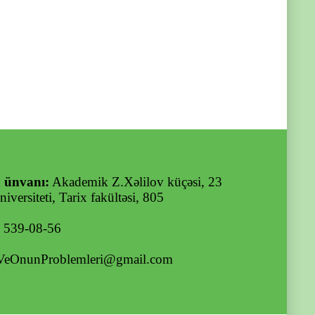
 ünvanı:
Akademik Z.Xəlilov küçəsi, 23
iversiteti, Tarix fakültəsi, 805
) 539-08-56
VeOnunProblemleri@gmail.com