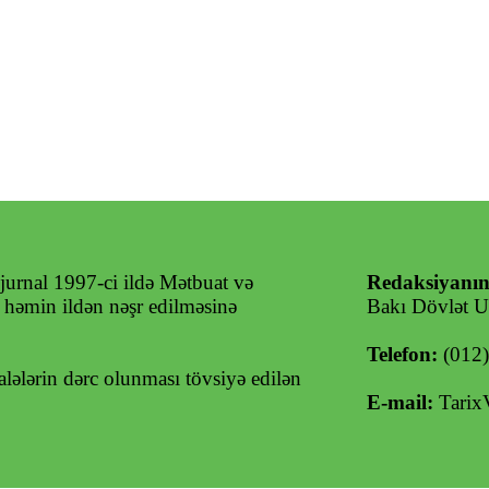
jurnal 1997-ci ildə Mətbuat və
Redaksiyanın
ə həmin ildən nəşr edilməsinə
Bakı Dövlət Un
Telefon:
(012
ələrin dərc olunması tövsiyə edilən
E-mail:
Tarix