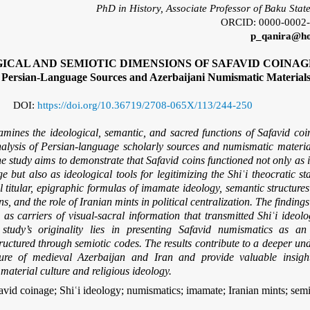
PhD in History, Associate Professor of Baku State
ORCID: 0000-0002
p_qanira@ho
ICAL AND SEMIOTIC DIMENSIONS OF SAFAVID COINAG
 Persian-Language Sources and Azerbaijani Numismatic Materials
DOI:
https://doi.org/10.36719/2708-065X/113/244-250
xamines the ideological, semantic, and sacred functions of Safavid co
alysis of Persian-language scholarly sources and numismatic materia
he study aims to demonstrate that Safavid coins functioned not only as 
but also as ideological tools for legitimizing the Shiʿi theocratic sta
l titular, epigraphic formulas of imamate ideology, semantic structures
s, and the role of Iranian mints in political centralization. The findings
 as carriers of visual-sacral information that transmitted Shiʿi ideol
study’s originality lies in presenting Safavid numismatics as an 
tructured through semiotic codes. The results contribute to a deeper un
lture of medieval Azerbaijan and Iran and provide valuable insigh
material culture and religious ideology.
vid coinage; Shiʿi ideology; numismatics; imamate; Iranian mints; semi