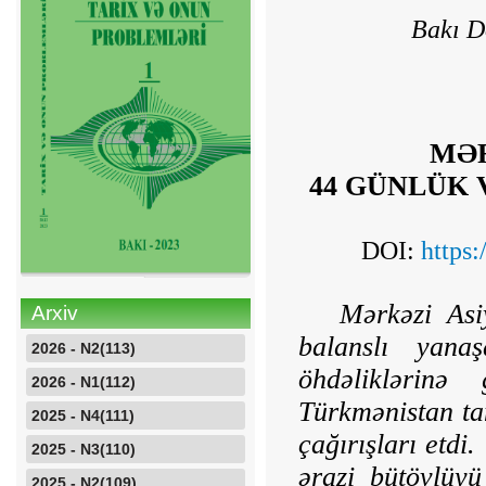
Bakı D
MƏR
44 GÜNLÜK 
DOI:
https
Mərkəzi Asi
Arxiv
balanslı yana
2026 - N2(113)
öhdəliklərinə
2026 - N1(112)
Türkmənistan tam
2025 - N4(111)
çağırışları etdi
2025 - N3(110)
ərazi bü­tövlüy
2025 - N2(109)