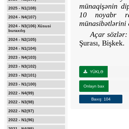
münaqişənin dip
2025 - N1(108)
10 noyabr ra
2024 - N4(107)
münasibətlərini 
2024 - N3(106) Xüsusi
buraxılış
Açar sözlər:
2024 - N2(105)
Şurası, Bişkek.
2024 - N1(104)
2023 - N4(103)
2023 - N3(102)
YÜKLƏ
2023 - N2(101)
2023 - N1(100)
Onlayn bax
2022 - N4(99)
Baxış: 104
2022 - N3(98)
2022 - N2(97)
2022 - N1(96)
2021 - N4(95)