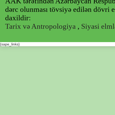
AAK tərəfindən Azərbaycan Respubl
dərc olunması tövsiyə edilən dövri e
daxildir:
Tarix və Antropologiya
,
Siyasi elml
{sape_links}