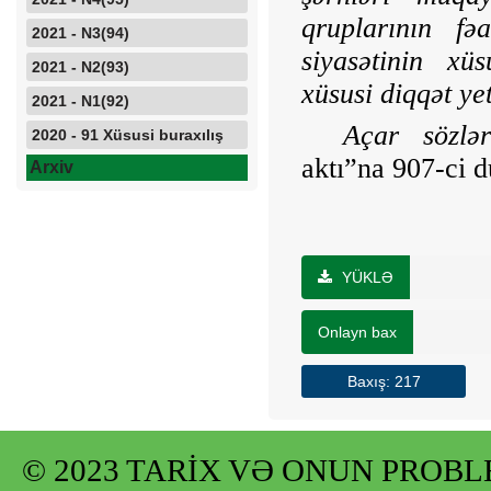
qruplarının fə
2021 - N3(94)
siyasətinin xü
2021 - N2(93)
xüsusi diqqət yeti
2021 - N1(92)
Açar sözlər
2020 - 91 Xüsusi buraxılış
aktı”na 907-ci dü
Arxiv
YÜKLƏ
Onlayn bax
Baxış: 217
© 2023 TARİX VƏ ONUN PROB