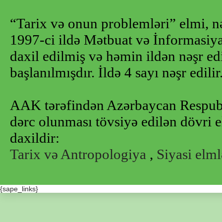
“Tarix və onun problemləri” elmi, n
1997-ci ildə Mətbuat və İnformasiya 
daxil edilmiş və həmin ildən nəşr e
başlanılmışdır. İldə 4 sayı nəşr edilir
AAK tərəfindən Azərbaycan Respubl
dərc olunması tövsiyə edilən dövri e
daxildir:
Tarix və Antropologiya
,
Siyasi elml
{sape_links}