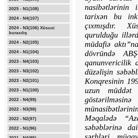
nasibətlərinin
2025 - N1(108)
tarixən bu in
2024 - N4(107)
çıxmışdır. Xüs
2024 - N3(106) Xüsusi
buraxılış
qurulduğu illər
2024 - N2(105)
müdafiə aktı”na
dövründə ABŞ-
2024 - N1(104)
qanunvericilik 
2023 - N4(103)
düzəlişin səbəb
2023 - N3(102)
Konqresinin 199
2023 - N2(101)
uzun müddət A
2023 - N1(100)
göstərilməs
2022 - N4(99)
münasibətlərini
2022 - N3(98)
Məqalədə “Aza
2022 - N2(97)
səbəblərinə da
2022 - N1(96)
şərhləri müqay
2021 - N4(95)