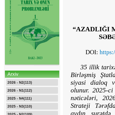
“AZADLIĞI 
SƏB
DOI:
https
35 illik tar
Birləşmiş Ştat
Arxiv
siyasi dialoq v
2026 - N2(113)
olunur. 2025-ci
2026 - N1(112)
nəticələri, 202
2025 - N4(111)
Strateji Tərəf
2025 - N3(110)
aydın surətdə
2025 - N2(109)