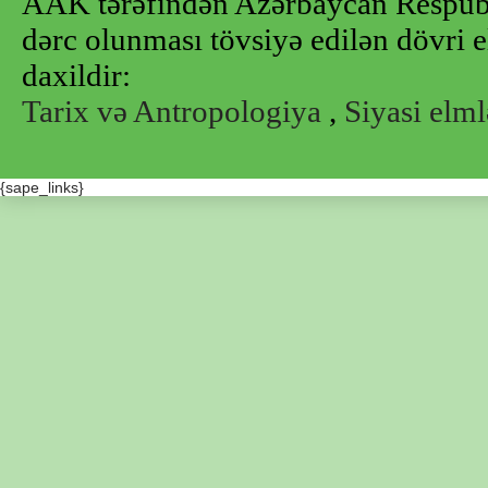
AAK tərəfindən Azərbaycan Respubl
dərc olunması tövsiyə edilən dövri e
daxildir:
Tarix və Antropologiya
,
Siyasi elml
{sape_links}