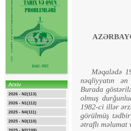
AZƏRBAY
Məqalədə 19
nəqliyyatın ən 
Arxiv
Burada göstəril
2026 - N2(113)
olmuş durğunlu
2026 - N1(112)
1982-ci illər ər
2025 - N4(111)
görülmüş tədbir
2025 - N3(110)
ətraflı məlumat v
2025 - N2(109)