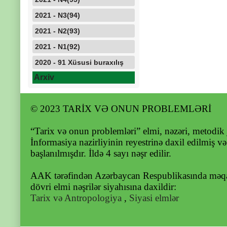
2021 - N3(94)
2021 - N2(93)
2021 - N1(92)
2020 - 91 Xüsusi buraxılış
Arxiv
© 2023 TARİX VƏ ONUN PROBLEMLƏRİ
“Tarix və onun problemləri” elmi, nəzəri, metodik 
İnformasiya nazirliyinin reyestrinə daxil edilmiş v
başlanılmışdır. İldə 4 sayı nəşr edilir.
AAK tərəfindən Azərbaycan Respublikasında məqal
dövri elmi nəşrilər siyahısına daxildir:
Tarix və Antropologiya
,
Siyasi elmlər