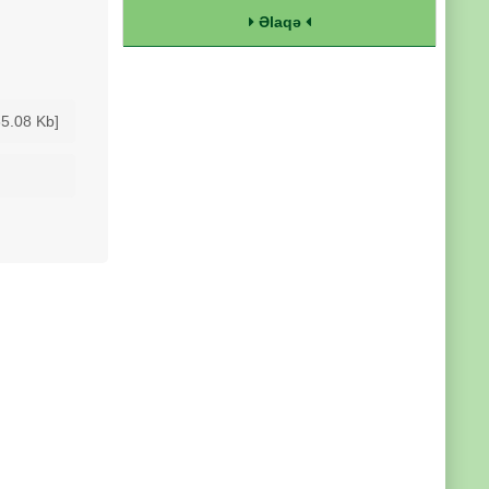
Əlaqə
65.08 Kb]