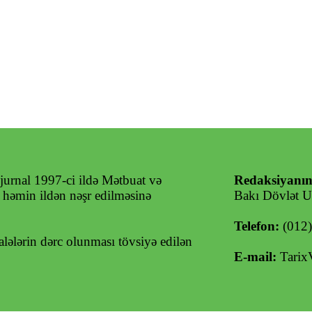
jurnal 1997-ci ildə Mətbuat və
Redaksiyanın
ə həmin ildən nəşr edilməsinə
Bakı Dövlət Un
Telefon:
(012
ələrin dərc olunması tövsiyə edilən
E-mail:
Tarix