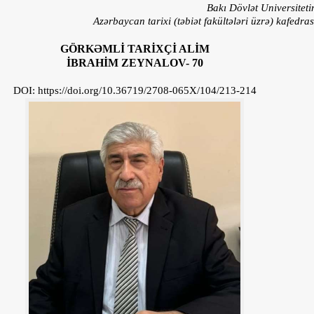
Bakı Dövlət Universiteti
Azərbaycan tarixi (təbiət fakültələri üzrə) kafedra
GÖRKƏMLİ TARİXÇİ ALİM
İBRAHİM ZEYNALOV- 70
DOI: https://doi.org/10.36719/2708-065X/104/213-214