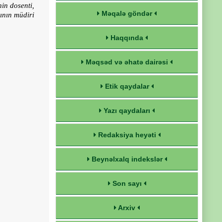
nin dosenti,
Məqalə göndər
sının müdiri
Haqqında
Məqsəd və əhatə dairəsi
Etik qaydalar
Yazı qaydaları
Redaksiya heyəti
Beynəlxalq indekslər
Son sayı
Arxiv