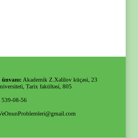
 ünvanı:
Akademik Z.Xəlilov küçəsi, 23
iversiteti, Tarix fakültəsi, 805
) 539-08-56
VeOnunProblemleri@gmail.com