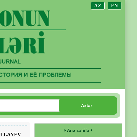
AZ
EN
Axtar
Ana səhifə
ULLAYEV