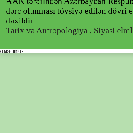
AAK tərəfindən Azərbaycan Respubl
dərc olunması tövsiyə edilən dövri e
daxildir:
Tarix və Antropologiya
,
Siyasi elml
{sape_links}