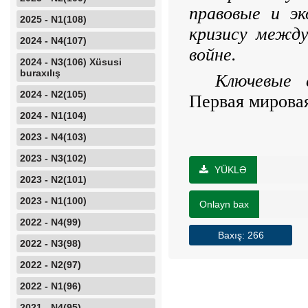
правовые и эк
2025 - N1(108)
кризису между
2024 - N4(107)
войне.
2024 - N3(106) Xüsusi
buraxılış
Ключевые с
2024 - N2(105)
Первая мировая
2024 - N1(104)
2023 - N4(103)
2023 - N3(102)
YÜKLƏ
2023 - N2(101)
2023 - N1(100)
Onlayn bax
2022 - N4(99)
Baxış: 266
2022 - N3(98)
2022 - N2(97)
2022 - N1(96)
2021 - N4(95)