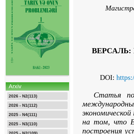
Магистр
ВЕРСАЛЬ:
DOI:
https
Arxiv
Статья по
2026 - N2(113)
международных
2026 - N1(112)
экономической 
2025 - N4(111)
на том, что В
2025 - N3(110)
построения ус
2025 - N2(109)