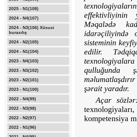
texnologiyala
2025 - N1(108)
effektivliyinin
2024 - N4(107)
Məqalədə kadr
2024 - N3(106) Xüsusi
idarəçiliyində
buraxılış
sisteminin keyfiy
2024 - N2(105)
edilir. Tədqi
2024 - N1(104)
texnologiyalar
2023 - N4(103)
qulluğunda şə
2023 - N3(102)
məlumatlaşdırı
2023 - N2(101)
şərait yaradır.
2023 - N1(100)
Açar sözlər
2022 - N4(99)
texnologiyala
2022 - N3(98)
kompetensiya m
2022 - N2(97)
2022 - N1(96)
2021 - N4(95)