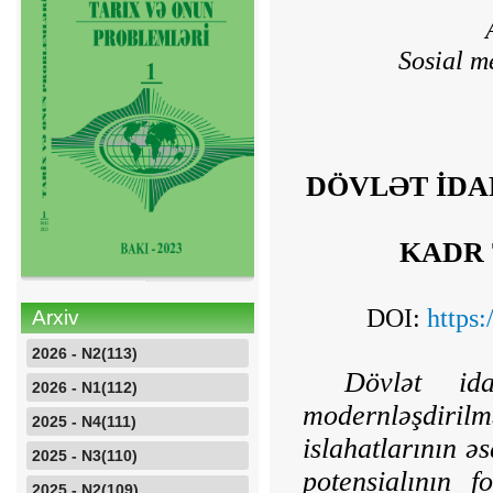
Sosial m
DÖVLƏT İDA
KADR 
DOI:
https
Arxiv
2026 - N2(113)
Dövlət ida
2026 - N1(112)
modernləşdiri
2025 - N4(111)
islahatlarının ə
2025 - N3(110)
potensialının f
2025 - N2(109)