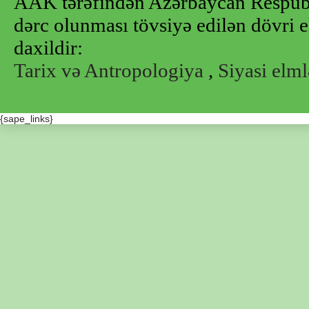
AAK tərəfindən Azərbaycan Respubl
dərc olunması tövsiyə edilən dövri e
daxildir:
Tarix və Antropologiya
,
Siyasi elml
{sape_links}