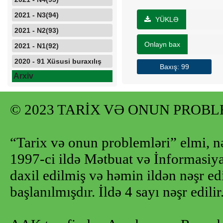
2021 - N3(94)
YÜKLƏ
2021 - N2(93)
Onlayn bax
2021 - N1(92)
2020 - 91 Xüsusi buraxılış
Baxış: 99
Arxiv
© 2023 TARİX VƏ ONUN PROB
“Tarix və onun problemləri” elmi, n
1997-ci ildə Mətbuat və İnformasiya 
daxil edilmiş və həmin ildən nəşr e
başlanılmışdır. İldə 4 sayı nəşr edilir